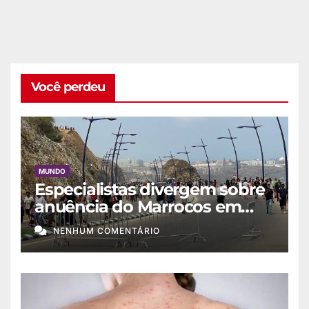
Você perdeu
MUNDO
Especialistas divergem sobre
anuência do Marrocos em
migração a Ceuta
NENHUM COMENTÁRIO