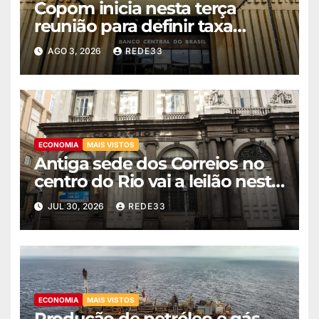
Copom inicia nesta terça
reunião para definir taxa
básica de juros
AGO 3, 2026
REDE33
ECONOMIA
MAIS VISTOS
Antiga sede dos Correios no
centro do Rio vai a leilão nesta
quinta
JUL 30, 2026
REDE33
ECONOMIA
MAIS VISTOS
Produção de petróleo e gás