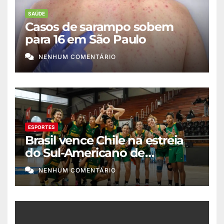
SAÚDE
Casos de sarampo sobem
para 16 em São Paulo
NENHUM COMENTÁRIO
ESPORTES
Brasil vence Chile na estreia
do Sul-Americano de
basquete feminino
NENHUM COMENTÁRIO