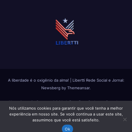
A liberdade é o oxigênio da alma!
|
Libertti Rede Social e Jornal:
Newsberg
by
Themeansar
.
Home
Anuncie Conosco
Atividade
Bate Papo
Cadastro Completo
Nós utilizamos cookies para garantir que você tenha a melhor
Change avatar
Fluxos de Atividades
Fotos
Grupos
Login
Membros
experiência em nosso site. Se você continua a usar este site,
assumimos que você está satisfeito.
Política de Privacidade
Política de Uso do Libertti
Quem Somos
Reset
Ok