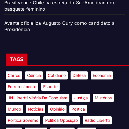
Brasil vence Chile na estreia do Sul-Americano de
basquete feminino
Avante oficializa Augusto Cury como candidato à
Presidência
TAGS
Carros
Ciência
Cotidiano
Defesa
Economia
Entretenimento
Esporte
JN Libertti Vitória Da Conquista
Justiça
Mistérios
Mundo
Notícias
Opinião
Política
Política Governo
Política Oposição
Rádio Libertti