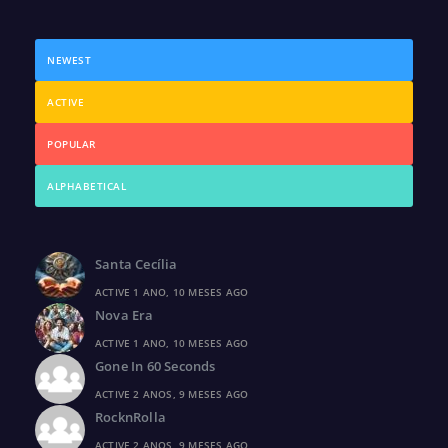
NEWEST
ACTIVE
POPULAR
ALPHABETICAL
Santa Cecília
ACTIVE 1 ANO, 10 MESES AGO
Nova Era
ACTIVE 1 ANO, 10 MESES AGO
Gone In 60 Seconds
ACTIVE 2 ANOS, 9 MESES AGO
RocknRolla
ACTIVE 2 ANOS, 9 MESES AGO