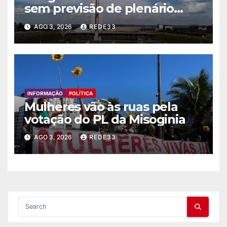
sem previsão de plenário
nesta semana
AGO 3, 2026
REDE33
INFORMAÇÃO
POLÍTICA
Mulheres vão às ruas pela
votação do PL da Misoginia
AGO 3, 2026
REDE33