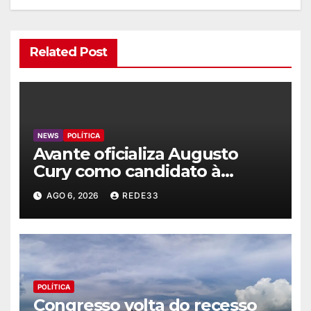
Related Post
NEWS
POLÍTICA
Avante oficializa Augusto
Cury como candidato à
Presidência
AGO 6, 2026
REDE33
POLÍTICA
Congresso volta do recesso