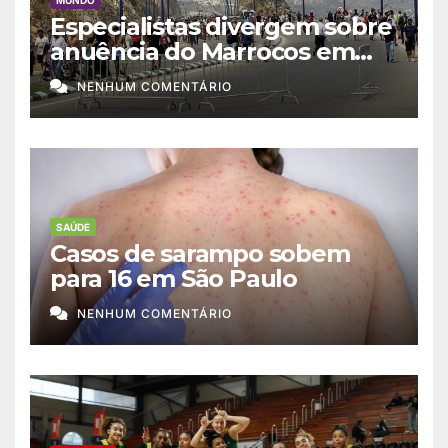
Especialistas divergem sobre
anuência do Marrocos em
migração a Ceuta
NENHUM COMENTÁRIO
SAÚDE
Casos de sarampo sobem
para 16 em São Paulo
NENHUM COMENTÁRIO