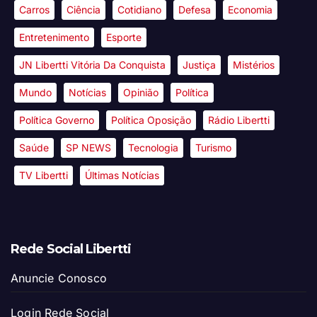
Carros
Ciência
Cotidiano
Defesa
Economia
Entretenimento
Esporte
JN Libertti Vitória Da Conquista
Justiça
Mistérios
Mundo
Notícias
Opinião
Política
Política Governo
Política Oposição
Rádio Libertti
Saúde
SP NEWS
Tecnologia
Turismo
TV Libertti
Últimas Notícias
Rede Social Libertti
Anuncie Conosco
Login Rede Social