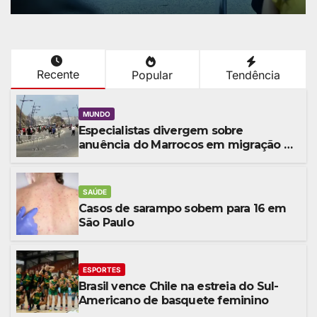
Recente
Popular
Tendência
MUNDO
Especialistas divergem sobre
anuência do Marrocos em migração a
Ceuta
SAÚDE
Casos de sarampo sobem para 16 em
São Paulo
ESPORTES
Brasil vence Chile na estreia do Sul-
Americano de basquete feminino