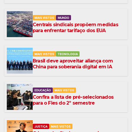
MAIS VISTOS
MUNDO
Centrais sindicais propõem medidas
para enfrentar tarifaço dos EUA
MAIS VISTOS
TECNOLOGIA
Brasil deve aproveitar aliança com
China para soberania digital em IA
EDUCAÇÃO
MAIS VISTOS
Confira a lista de pré-selecionados
para o Fies do 2º semestre
JUSTIÇA
MAIS VISTOS