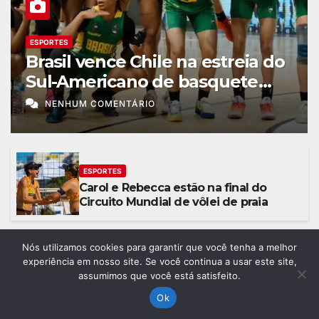
ESPORTES
Brasil vence Chile na estreia do
Sul-Americano de basquete
feminino
NENHUM COMENTÁRIO
ESPORTES
Carol e Rebecca estão na final do
Circuito Mundial de vôlei de praia
Nós utilizamos cookies para garantir que você tenha a melhor
ESPORTES
experiência em nosso site. Se você continua a usar este site,
Fluminense e Vasco abrem oitavas de
assumimos que você está satisfeito.
final da Copa do Brasil com 0 a 0
Ok