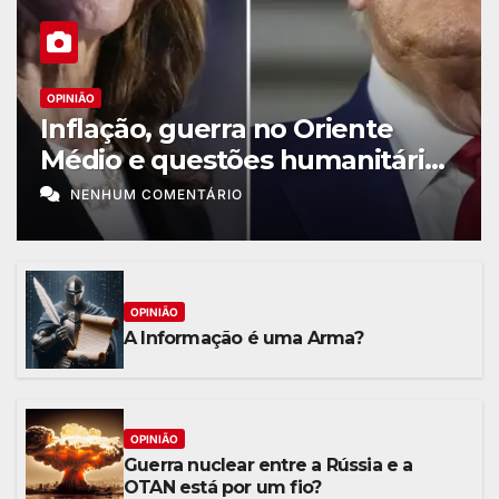
OPINIÃO
Inflação, guerra no Oriente
Médio e questões humanitárias
podem dar a vitória a Trump?
NENHUM COMENTÁRIO
OPINIÃO
A Informação é uma Arma?
OPINIÃO
Guerra nuclear entre a Rússia e a
OTAN está por um fio?