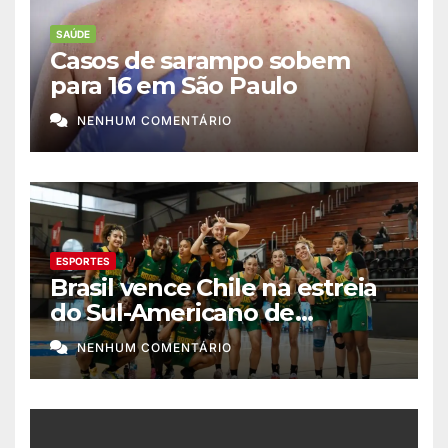
SAÚDE
Casos de sarampo sobem
para 16 em São Paulo
NENHUM COMENTÁRIO
ESPORTES
Brasil vence Chile na estreia
do Sul-Americano de
basquete feminino
NENHUM COMENTÁRIO