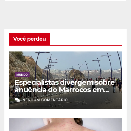
Você perdeu
MUNDO
Especialistas divergem sobre
anuência do Marrocos em
migração a Ceuta
NENHUM COMENTÁRIO