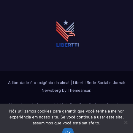
A liberdade é o oxigênio da alma!
|
Libertti Rede Social e Jornal:
Newsberg
by
Themeansar
.
Home
Anuncie Conosco
Atividade
Bate Papo
Cadastro Completo
Nós utilizamos cookies para garantir que você tenha a melhor
Change avatar
Fluxos de Atividades
Fotos
Grupos
Login
Membros
experiência em nosso site. Se você continua a usar este site,
assumimos que você está satisfeito.
Política de Privacidade
Política de Uso do Libertti
Quem Somos
Reset
Ok