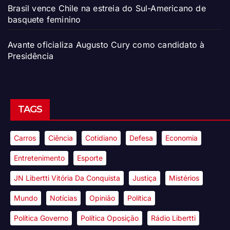
Brasil vence Chile na estreia do Sul-Americano de
basquete feminino
Avante oficializa Augusto Cury como candidato à
Presidência
TAGS
Carros
Ciência
Cotidiano
Defesa
Economia
Entretenimento
Esporte
JN Libertti Vitória Da Conquista
Justiça
Mistérios
Mundo
Notícias
Opinião
Política
Política Governo
Política Oposição
Rádio Libertti