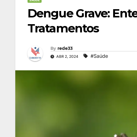
SAÚDE
Dengue Grave: Ent
Tratamentos
By
rede33
#Saúde
ABR 2, 2024