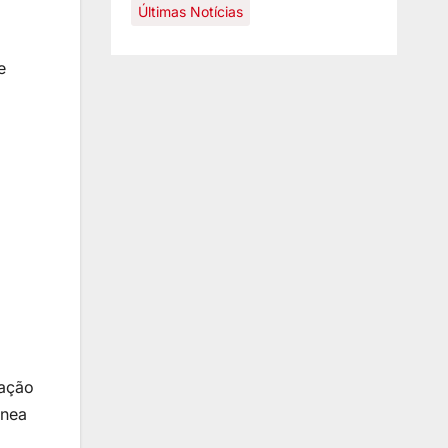
Últimas Notícias
e
ração
ânea