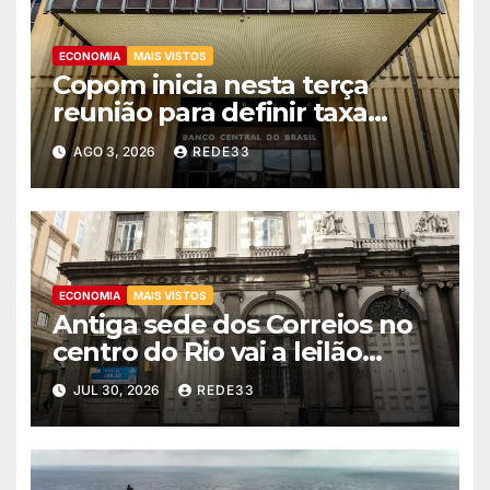
ECONOMIA
MAIS VISTOS
Copom inicia nesta terça
reunião para definir taxa
básica de juros
AGO 3, 2026
REDE33
ECONOMIA
MAIS VISTOS
Antiga sede dos Correios no
centro do Rio vai a leilão
nesta quinta
JUL 30, 2026
REDE33