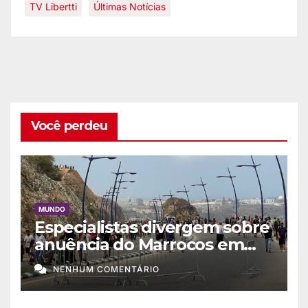
TV Libertti
Últimas Notícias
Você perdeu
MUNDO
Especialistas divergem sobre
anuência do Marrocos em
migração a Ceuta
NENHUM COMENTÁRIO