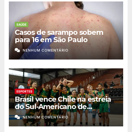
SAÚDE
Casos de sarampo sobem
para 16 em São Paulo
NENHUM COMENTÁRIO
ESPORTES
Brasil vence Chile na estreia
do Sul-Americano de
basquete feminino
NENHUM COMENTÁRIO