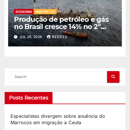
ECONOMIA
MAIS VISTOS
Produção de petróleo e gás
no Brasil cresce 14% no 2º
trimestre
JUL 29, 2026
REDE33
Posts Recentes
Especialistas divergem sobre anuência do
Marrocos em migração a Ceuta