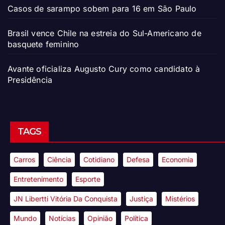
Casos de sarampo sobem para 16 em São Paulo
Brasil vence Chile na estreia do Sul-Americano de
basquete feminino
Avante oficializa Augusto Cury como candidato à
Presidência
TAGS
Carros
Ciência
Cotidiano
Defesa
Economia
Entretenimento
Esporte
JN Libertti Vitória Da Conquista
Justiça
Mistérios
Mundo
Notícias
Opinião
Política