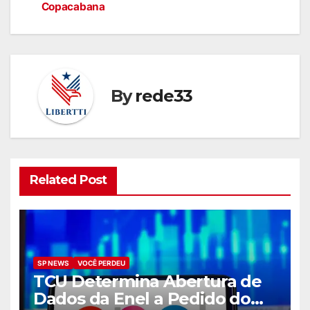
Copacabana
By
rede33
Related Post
SP NEWS
VOCÊ PERDEU
TCU Determina Abertura de
Dados da Enel a Pedido do