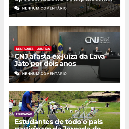
como punição máxima para
NENHUM COMENTÁRIO
juiz
DESTAQUES
JUSTIÇA
CNJ afasta ex-juíza da Lava
Jato por dois anos
NENHUM COMENTÁRIO
EDUCAÇÃO
Estudantes de todo o país
participam da Jornada de