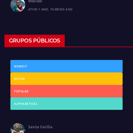
Wendel
ATIVO 1 ANO, 10 MESES AGO
GRUPOS PÚBLICOS
NEWEST
ACTIVE
POPULAR
ALPHABETICAL
Santa Cecília