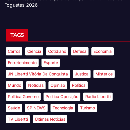
Foguetes 2026
TAGS
Carros
Ciência
Cotidiano
Defesa
Economia
Entretenimento
Esporte
JN Libertti Vitória Da Conquista
Justiça
Mistérios
Mundo
Notícias
Opinião
Política
Política Governo
Política Oposição
Rádio Libertti
Saúde
SP NEWS
Tecnologia
Turismo
TV Libertti
Últimas Notícias