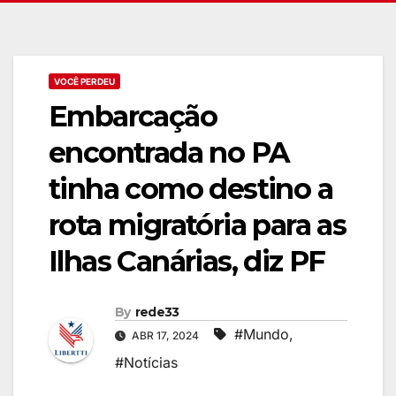
VOCÊ PERDEU
Embarcação
encontrada no PA
tinha como destino a
rota migratória para as
Ilhas Canárias, diz PF
By
rede33
#Mundo
,
ABR 17, 2024
#Notícias