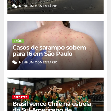
migração a Ceuta
NENHUM COMENTÁRIO
SAÚDE
Casos de sarampo sobem
para 16 em São Paulo
NENHUM COMENTÁRIO
ESPORTES
Brasil vence Chile na estreia
do Sul-Americano de