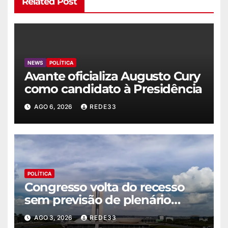
Related Post
NEWS
POLÍTICA
Avante oficializa Augusto Cury
como candidato à Presidência
AGO 6, 2026
REDE33
POLÍTICA
Congresso volta do recesso
sem previsão de plenário
nesta semana
AGO 3, 2026
REDE33