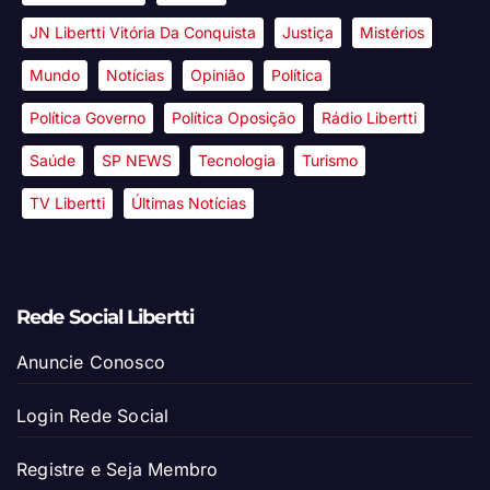
JN Libertti Vitória Da Conquista
Justiça
Mistérios
Mundo
Notícias
Opinião
Política
Política Governo
Política Oposição
Rádio Libertti
Saúde
SP NEWS
Tecnologia
Turismo
TV Libertti
Últimas Notícias
Rede Social Libertti
Anuncie Conosco
Login Rede Social
Registre e Seja Membro