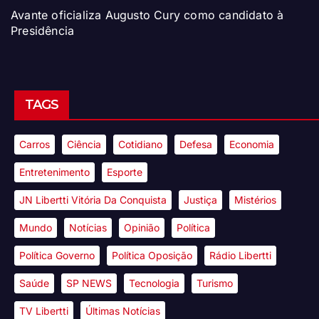
Avante oficializa Augusto Cury como candidato à
Presidência
TAGS
Carros
Ciência
Cotidiano
Defesa
Economia
Entretenimento
Esporte
JN Libertti Vitória Da Conquista
Justiça
Mistérios
Mundo
Notícias
Opinião
Política
Política Governo
Política Oposição
Rádio Libertti
Saúde
SP NEWS
Tecnologia
Turismo
TV Libertti
Últimas Notícias