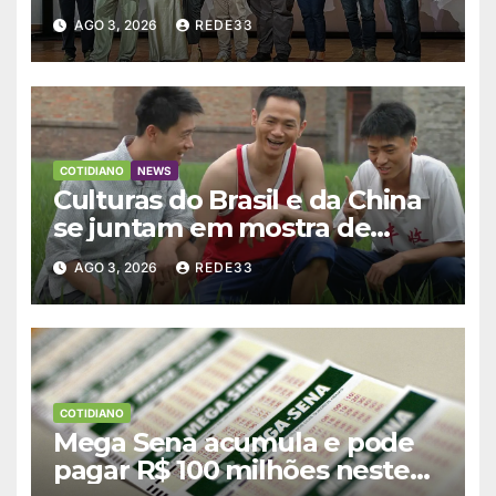
Bonito CineSur
AGO 3, 2026
REDE33
COTIDIANO
NEWS
Culturas do Brasil e da China
se juntam em mostra de
filmes no Rio
AGO 3, 2026
REDE33
COTIDIANO
Mega Sena acumula e pode
pagar R$ 100 milhões neste