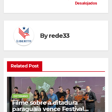
Desalojados
By
rede33
Related Post
COTIDIANO
Filme sobre a ditadura
paraguaia vence Festival