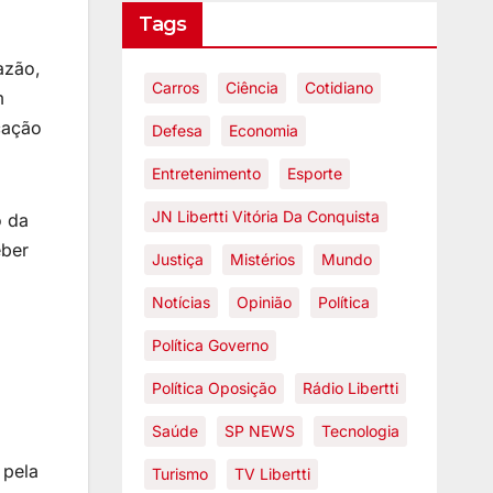
Tags
azão,
Carros
Ciência
Cotidiano
m
cação
Defesa
Economia
Entretenimento
Esporte
JN Libertti Vitória Da Conquista
o da
eber
Justiça
Mistérios
Mundo
Notícias
Opinião
Política
Política Governo
Política Oposição
Rádio Libertti
Saúde
SP NEWS
Tecnologia
 pela
Turismo
TV Libertti