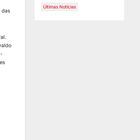
Últimas Notícias
o das
al.
valdo
-
es