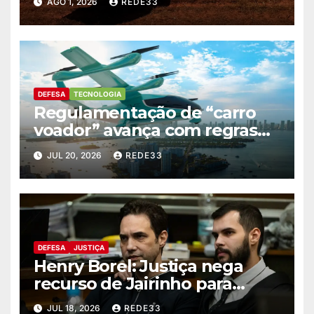
AGO 1, 2026
REDE33
DEFESA
TECNOLOGIA
Regulamentação de “carro
voador” avança com regras
sobre ruído
JUL 20, 2026
REDE33
DEFESA
JUSTIÇA
Henry Borel: Justiça nega
recurso de Jairinho para
anular julgamento
JUL 18, 2026
REDE33