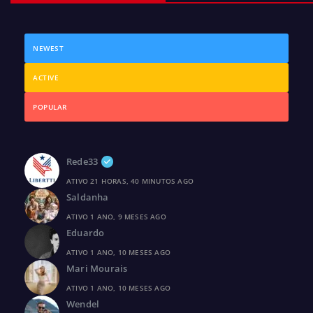
NEWEST
ACTIVE
POPULAR
Rede33
ATIVO 21 HORAS, 40 MINUTOS AGO
Saldanha
ATIVO 1 ANO, 9 MESES AGO
Eduardo
ATIVO 1 ANO, 10 MESES AGO
Mari Mourais
ATIVO 1 ANO, 10 MESES AGO
Wendel