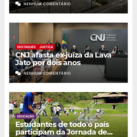
como punição máxima para
NENHUM COMENTÁRIO
juiz
DESTAQUES
JUSTIÇA
CNJ afasta ex-juíza da Lava
Jato por dois anos
NENHUM COMENTÁRIO
EDUCAÇÃO
Estudantes de todo o país
participam da Jornada de