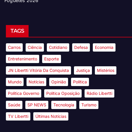
Foguetes 2026
TAGS
Carros
Ciência
Cotidiano
Defesa
Economia
Entretenimento
Esporte
JN Libertti Vitória Da Conquista
Justiça
Mistérios
Mundo
Notícias
Opinião
Política
Política Governo
Política Oposição
Rádio Libertti
Saúde
SP NEWS
Tecnologia
Turismo
TV Libertti
Últimas Notícias