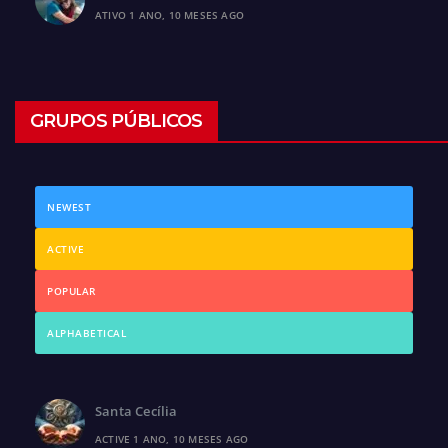
ATIVO 1 ANO, 10 MESES AGO
GRUPOS PÚBLICOS
NEWEST
ACTIVE
POPULAR
ALPHABETICAL
Santa Cecília
ACTIVE 1 ANO, 10 MESES AGO