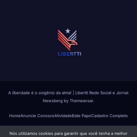
A liberdade é o oxigênio da alma!
|
Libertti Rede Social e Jornal:
Newsberg
by
Themeansar
.
Home
Anuncie Conosco
Atividade
Bate Papo
Cadastro Completo
Change avatar
Fluxos de Atividades
Fotos
Grupos
Login
Membros
Nós utilizamos cookies para garantir que você tenha a melhor