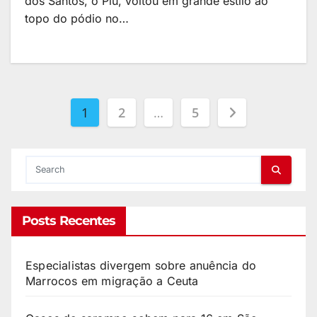
dos Santos, o Piu, voltou em grande estilo ao
topo do pódio no…
1
2
…
5
Posts Recentes
Especialistas divergem sobre anuência do
Marrocos em migração a Ceuta