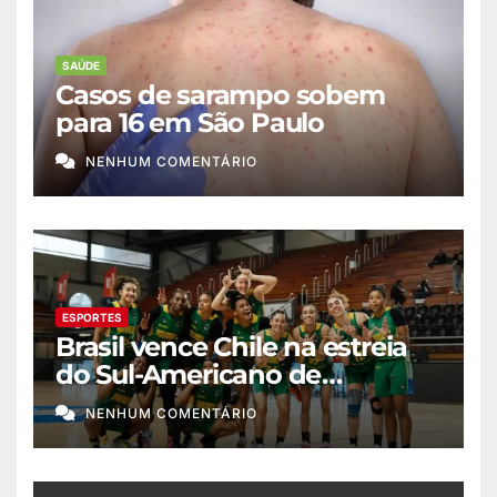
SAÚDE
Casos de sarampo sobem
para 16 em São Paulo
NENHUM COMENTÁRIO
ESPORTES
Brasil vence Chile na estreia
do Sul-Americano de
basquete feminino
NENHUM COMENTÁRIO