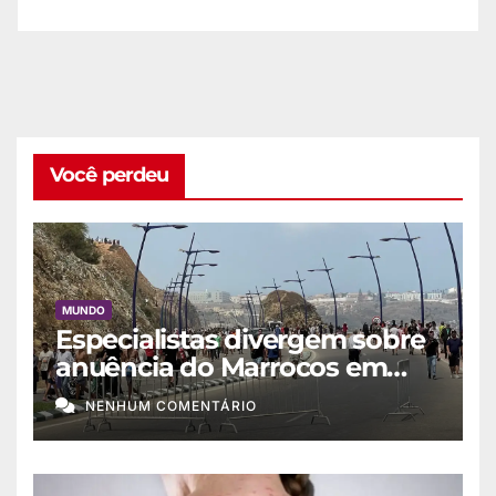
Você perdeu
MUNDO
Especialistas divergem sobre
anuência do Marrocos em
migração a Ceuta
NENHUM COMENTÁRIO