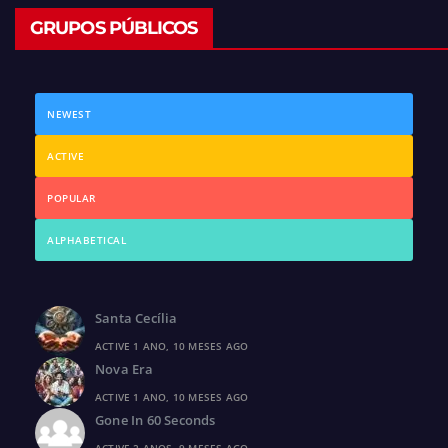
GRUPOS PÚBLICOS
NEWEST
ACTIVE
POPULAR
ALPHABETICAL
Santa Cecília
ACTIVE 1 ANO, 10 MESES AGO
Nova Era
ACTIVE 1 ANO, 10 MESES AGO
Gone In 60 Seconds