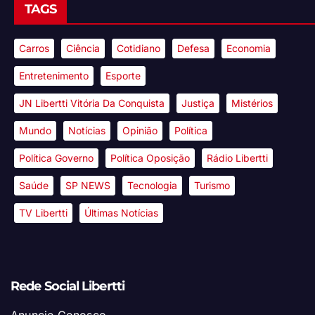
TAGS
Carros
Ciência
Cotidiano
Defesa
Economia
Entretenimento
Esporte
JN Libertti Vitória Da Conquista
Justiça
Mistérios
Mundo
Notícias
Opinião
Política
Política Governo
Política Oposição
Rádio Libertti
Saúde
SP NEWS
Tecnologia
Turismo
TV Libertti
Últimas Notícias
Rede Social Libertti
Anuncie Conosco