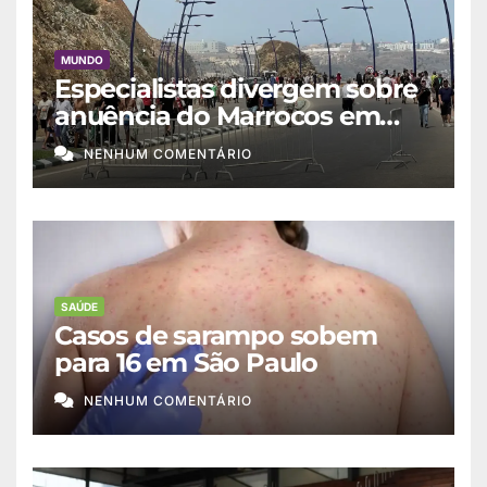
MUNDO
Especialistas divergem sobre
anuência do Marrocos em
migração a Ceuta
NENHUM COMENTÁRIO
SAÚDE
Casos de sarampo sobem
para 16 em São Paulo
NENHUM COMENTÁRIO