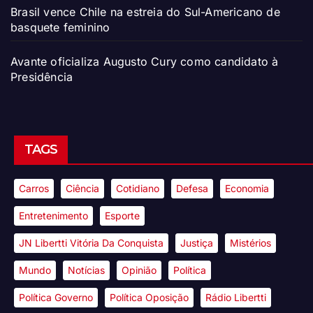
Brasil vence Chile na estreia do Sul-Americano de
basquete feminino
Avante oficializa Augusto Cury como candidato à
Presidência
TAGS
Carros
Ciência
Cotidiano
Defesa
Economia
Entretenimento
Esporte
JN Libertti Vitória Da Conquista
Justiça
Mistérios
Mundo
Notícias
Opinião
Política
Política Governo
Política Oposição
Rádio Libertti