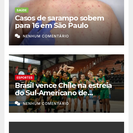
SAÚDE
Casos de sarampo sobem
para 16 em São Paulo
NENHUM COMENTÁRIO
ESPORTES
Brasil vence Chile na estreia
do Sul-Americano de
basquete feminino
NENHUM COMENTÁRIO