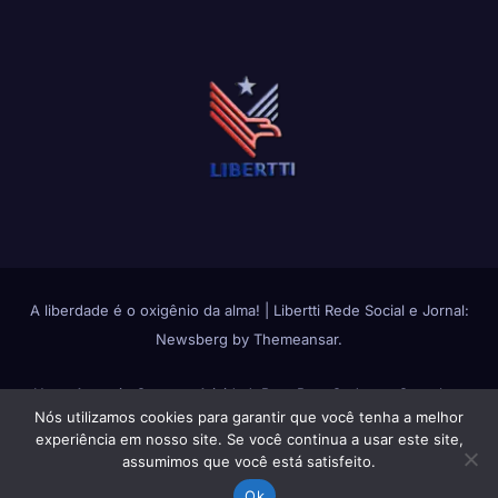
A liberdade é o oxigênio da alma!
|
Libertti Rede Social e Jornal:
Newsberg
by
Themeansar
.
Home
Anuncie Conosco
Atividade
Bate Papo
Cadastro Completo
Nós utilizamos cookies para garantir que você tenha a melhor
Change avatar
Fluxos de Atividades
Fotos
Grupos
Login
Membros
experiência em nosso site. Se você continua a usar este site,
assumimos que você está satisfeito.
Política de Privacidade
Política de Uso do Libertti
Quem Somos
Reset
Ok