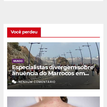
Você perdeu
MUNDO
Especialistas divergem sobre
anuência do Marrocos em
migração a Ceuta
NENHUM COMENTÁRIO