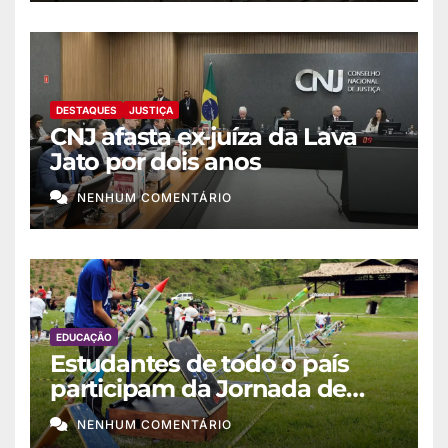
DESTAQUES
JUSTIÇA
CNJ afasta ex-juíza da Lava
Jato por dois anos
NENHUM COMENTÁRIO
EDUCAÇÃO
Estudantes de todo o país
participam da Jornada de
Foguetes 2026
NENHUM COMENTÁRIO