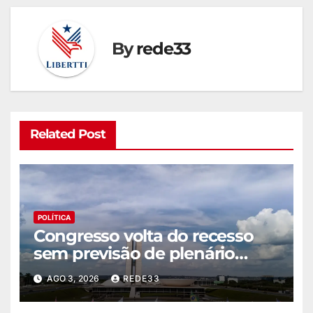
By
rede33
Related Post
POLÍTICA
Congresso volta do recesso
sem previsão de plenário
nesta semana
AGO 3, 2026
REDE33