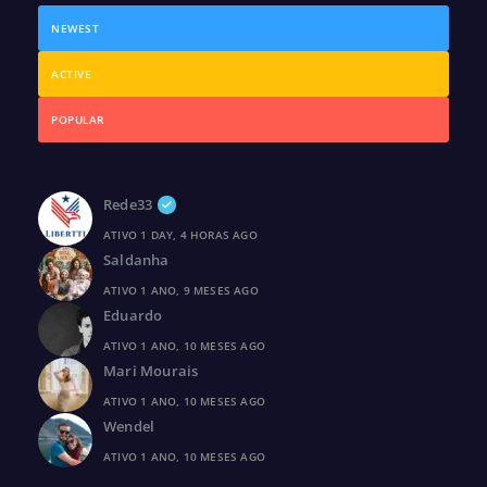
NEWEST
ACTIVE
POPULAR
Rede33
ATIVO 1 DAY, 4 HORAS AGO
Saldanha
ATIVO 1 ANO, 9 MESES AGO
Eduardo
ATIVO 1 ANO, 10 MESES AGO
Mari Mourais
ATIVO 1 ANO, 10 MESES AGO
Wendel
ATIVO 1 ANO, 10 MESES AGO