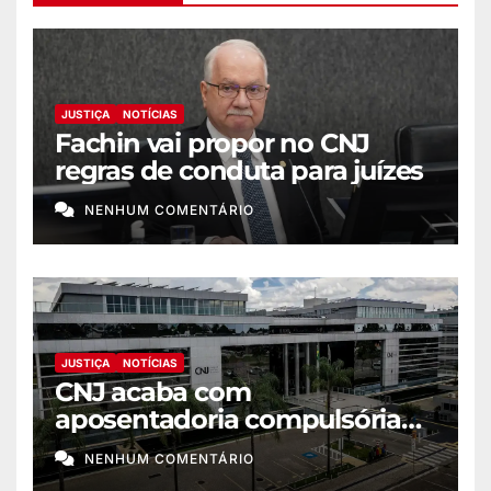
JUSTIÇA
NOTÍCIAS
Fachin vai propor no CNJ
regras de conduta para juízes
NENHUM COMENTÁRIO
JUSTIÇA
NOTÍCIAS
CNJ acaba com
aposentadoria compulsória
como punição máxima para
NENHUM COMENTÁRIO
juiz