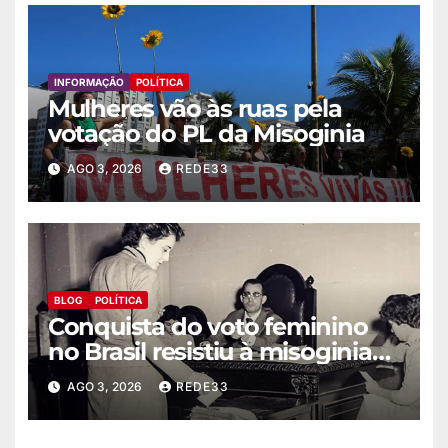
INFORMAÇÃO
POLÍTICA
Mulheres vão às ruas pela
votação do PL da Misoginia
AGO 3, 2026
REDE33
BLOG
POLÍTICA
Conquista do voto feminino
no Brasil resistiu à misoginia
histórica
AGO 3, 2026
REDE33