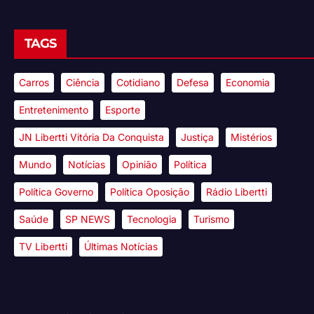
TAGS
Carros
Ciência
Cotidiano
Defesa
Economia
Entretenimento
Esporte
JN Libertti Vitória Da Conquista
Justiça
Mistérios
Mundo
Notícias
Opinião
Política
Política Governo
Política Oposição
Rádio Libertti
Saúde
SP NEWS
Tecnologia
Turismo
TV Libertti
Últimas Notícias