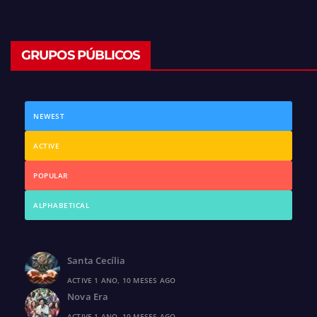
GRUPOS PÚBLICOS
NEWEST
ACTIVE
POPULAR
ALPHABETICAL
Santa Cecília
ACTIVE 1 ANO, 10 MESES AGO
Nova Era
ACTIVE 1 ANO, 10 MESES AGO