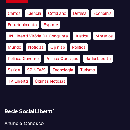
Carros
Ciência
Cotidiano
Defesa
Economia
Entretenimento
Esporte
JN Libertti Vitória Da Conquista
Justiça
Mistérios
Mundo
Notícias
Opinião
Política
Política Governo
Política Oposição
Rádio Libertti
Saúde
SP NEWS
Tecnologia
Turismo
TV Libertti
Últimas Notícias
Rede Social Libertti
Anuncie Conosco