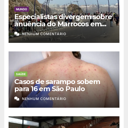
MUNDO
Especialistas divergem sobre
anuência do Marrocos em
migração a Ceuta
NENHUM COMENTÁRIO
SAÚDE
Casos de sarampo sobem
para 16 em São Paulo
NENHUM COMENTÁRIO