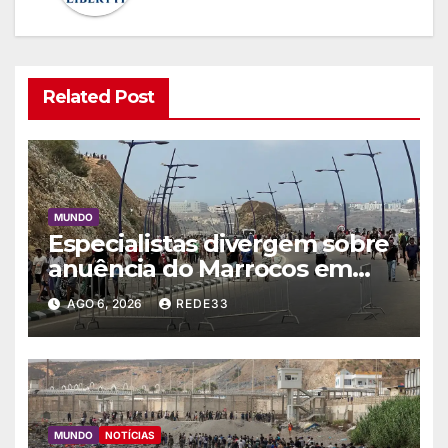
Related Post
MUNDO
Especialistas divergem sobre
anuência do Marrocos em
migração a Ceuta
AGO 6, 2026
REDE33
MUNDO
NOTÍCIAS