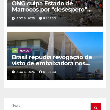
ONG culpa Estado de
Marrocos por “desespero”
para imigrar
AGO 6, 2026
REDE33
JN
MUNDO
Brasil repudia revogação de
visto de embaixadora nos
EUA
AGO 6, 2026
REDE33