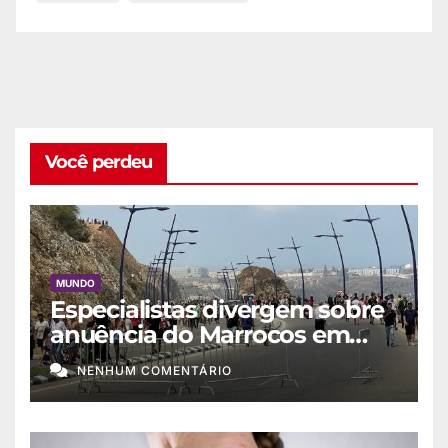
Você perdeu
MUNDO
Especialistas divergem sobre
anuência do Marrocos em
migração a Ceuta
NENHUM COMENTÁRIO