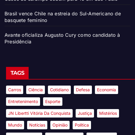
Brasil vence Chile na estreia do Sul-Americano de
basquete feminino
Avante oficializa Augusto Cury como candidato à
Presidência
TAGS
Carros
Ciência
Cotidiano
Defesa
Economia
Entretenimento
Esporte
JN Libertti Vitória Da Conquista
Justiça
Mistérios
Mundo
Notícias
Opinião
Política