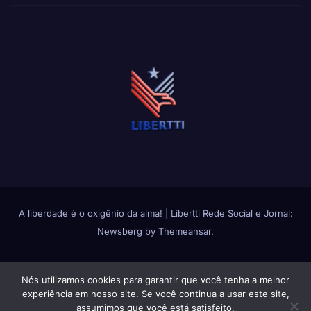
A liberdade é o oxigênio da alma!
|
Libertti Rede Social e Jornal:
Newsberg
by
Themeansar
.
Home
Anuncie Conosco
Atividade
Bate Papo
Cadastro Completo
Nós utilizamos cookies para garantir que você tenha a melhor
Change avatar
Fluxos de Atividades
Fotos
Grupos
Login
Membros
experiência em nosso site. Se você continua a usar este site,
assumimos que você está satisfeito.