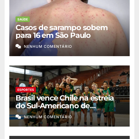
SAÚDE
Casos de sarampo sobem
para 16 em São Paulo
NENHUM COMENTÁRIO
ESPORTES
Brasil vence Chile na estreia
do Sul-Americano de
basquete feminino
NENHUM COMENTÁRIO