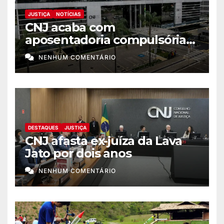
JUSTIÇA
NOTÍCIAS
CNJ acaba com
aposentadoria compulsória
como punição máxima para
NENHUM COMENTÁRIO
juiz
DESTAQUES
JUSTIÇA
CNJ afasta ex-juíza da Lava
Jato por dois anos
NENHUM COMENTÁRIO