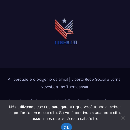
A liberdade é o oxigênio da alma!
|
Libertti Rede Social e Jornal:
Newsberg
by
Themeansar
.
Home
Anuncie Conosco
Atividade
Bate Papo
Cadastro Completo
Nós utilizamos cookies para garantir que você tenha a melhor
Change avatar
Fluxos de Atividades
Fotos
Grupos
Login
Membros
experiência em nosso site. Se você continua a usar este site,
assumimos que você está satisfeito.
Política de Privacidade
Política de Uso do Libertti
Quem Somos
Reset
Ok