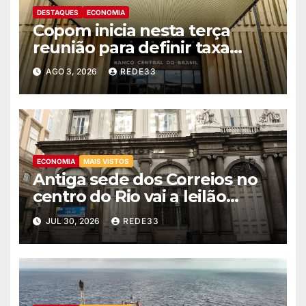
DESTAQUES
ECONOMIA
Copom inicia nesta terça
reunião para definir taxa
básica de juros
AGO 3, 2026
REDE33
ECONOMIA
MAIS VISTOS
Antiga sede dos Correios no
centro do Rio vai a leilão
nesta quinta
JUL 30, 2026
REDE33