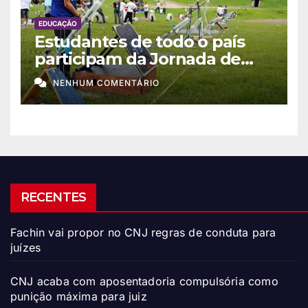
EDUCAÇÃO
Estudantes de todo o país
participam da Jornada de
Foguetes 2026
NENHUM COMENTÁRIO
RECENTES
Fachin vai propor no CNJ regras de conduta para
juízes
CNJ acaba com aposentadoria compulsória como
punição máxima para juiz