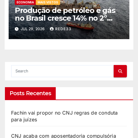
ECONOMIA
MAIS VISTOS
Produção de petróleo e gás
no Brasil cresce 14% no 2º
trimestre
JUL 29, 2026
REDE33
Posts Recentes
Fachin vai propor no CNJ regras de conduta
para juízes
CNJ acaba com aposentadoria compulsória