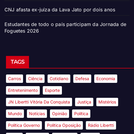
CNJ afasta ex-juíza da Lava Jato por dois anos
Estudantes de todo o país participam da Jornada de
Foguetes 2026
TAGS
Carros
Ciência
Cotidiano
Defesa
Economia
Entretenimento
Esporte
JN Libertti Vitória Da Conquista
Justiça
Mistérios
Mundo
Notícias
Opinião
Política
Política Governo
Política Oposição
Rádio Libertti