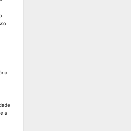
a
sso
ária
ldade
ue a