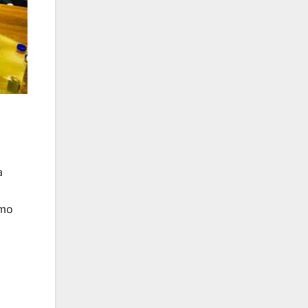
a
omo