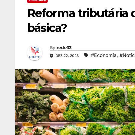
ECONOMIA
Reforma tributária
básica?
By
rede33
#Economia
,
#Notíc
DEZ 22, 2023