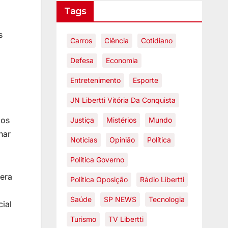
Tags
s
Carros
Ciência
Cotidiano
Defesa
Economia
Entretenimento
Esporte
JN Libertti Vitória Da Conquista
 os
Justiça
Mistérios
Mundo
nar
Notícias
Opinião
Política
Política Governo
gera
Política Oposição
Rádio Libertti
Saúde
SP NEWS
Tecnologia
ial
Turismo
TV Libertti