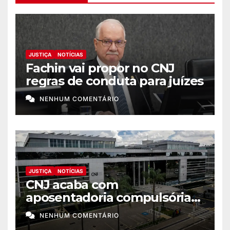
JUSTIÇA
NOTÍCIAS
Fachin vai propor no CNJ
regras de conduta para juízes
NENHUM COMENTÁRIO
JUSTIÇA
NOTÍCIAS
CNJ acaba com
aposentadoria compulsória
como punição máxima para
NENHUM COMENTÁRIO
juiz