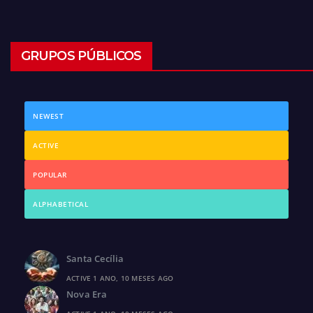
GRUPOS PÚBLICOS
NEWEST
ACTIVE
POPULAR
ALPHABETICAL
Santa Cecília
ACTIVE 1 ANO, 10 MESES AGO
Nova Era