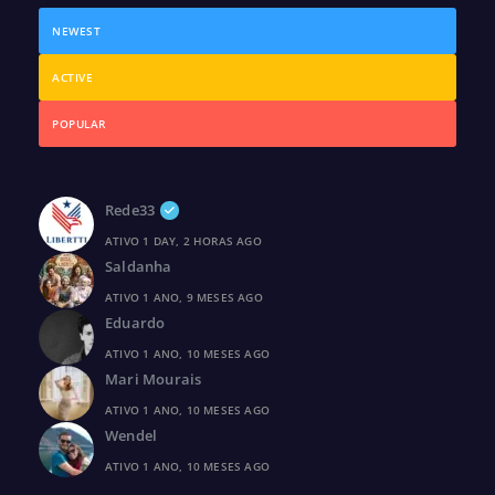
NEWEST
ACTIVE
POPULAR
Rede33
ATIVO 1 DAY, 2 HORAS AGO
Saldanha
ATIVO 1 ANO, 9 MESES AGO
Eduardo
ATIVO 1 ANO, 10 MESES AGO
Mari Mourais
ATIVO 1 ANO, 10 MESES AGO
Wendel
ATIVO 1 ANO, 10 MESES AGO