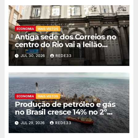
ECONOMIA
MAIS VISTOS
Antiga sede dos Correios no
centro do Rio vai a leilão
nesta quinta
JUL 30, 2026
REDE33
ECONOMIA
MAIS VISTOS
Produção de petróleo e gás
no Brasil cresce 14% no 2º
trimestre
JUL 29, 2026
REDE33