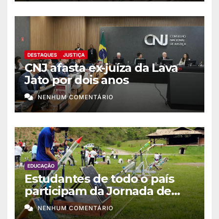
DESTAQUES
JUSTIÇA
CNJ afasta ex-juíza da Lava
Jato por dois anos
NENHUM COMENTÁRIO
EDUCAÇÃO
Estudantes de todo o país
participam da Jornada de
Foguetes 2026
NENHUM COMENTÁRIO