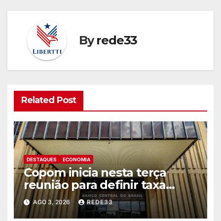
By
rede33
Related Post
DESTAQUES
ECONOMIA
Copom inicia nesta terça
reunião para definir taxa
básica de juros
AGO 3, 2026
REDE33