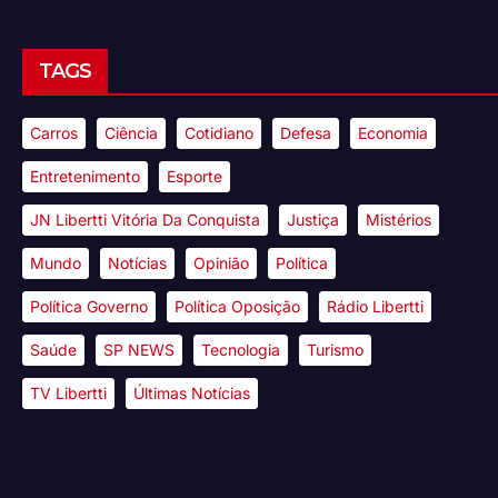
TAGS
Carros
Ciência
Cotidiano
Defesa
Economia
Entretenimento
Esporte
JN Libertti Vitória Da Conquista
Justiça
Mistérios
Mundo
Notícias
Opinião
Política
Política Governo
Política Oposição
Rádio Libertti
Saúde
SP NEWS
Tecnologia
Turismo
TV Libertti
Últimas Notícias