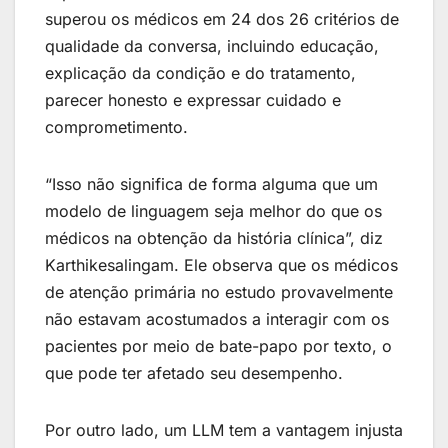
superou os médicos em 24 dos 26 critérios de
qualidade da conversa, incluindo educação,
explicação da condição e do tratamento,
parecer honesto e expressar cuidado e
comprometimento.
Financie seu veículo de forma rápida e 100%
digital!
Taxas competitivas e aprovação em minutos
“Isso não significa de forma alguma que um
modelo de linguagem seja melhor do que os
médicos na obtenção da história clínica”, diz
Karthikesalingam. Ele observa que os médicos
de atenção primária no estudo provavelmente
não estavam acostumados a interagir com os
pacientes por meio de bate-papo por texto, o
que pode ter afetado seu desempenho.
Por outro lado, um LLM tem a vantagem injusta