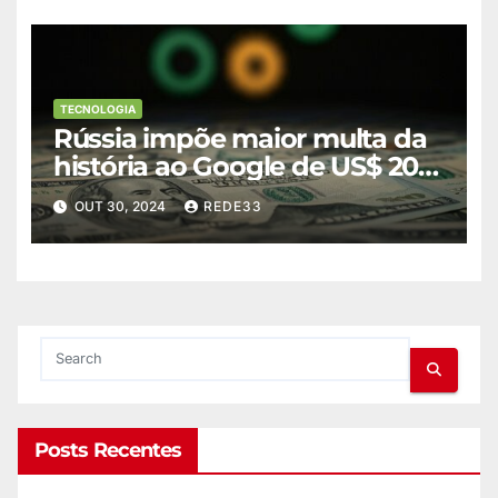
TECNOLOGIA
Rússia impõe maior multa da
história ao Google de US$ 20
decilhões
OUT 30, 2024
REDE33
Posts Recentes