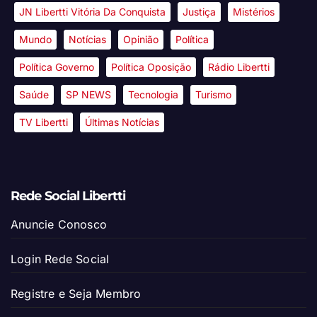
JN Libertti Vitória Da Conquista
Justiça
Mistérios
Mundo
Notícias
Opinião
Política
Política Governo
Política Oposição
Rádio Libertti
Saúde
SP NEWS
Tecnologia
Turismo
TV Libertti
Últimas Notícias
Rede Social Libertti
Anuncie Conosco
Login Rede Social
Registre e Seja Membro