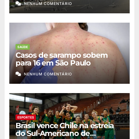
migração a Ceuta
NENHUM COMENTÁRIO
SAÚDE
Casos de sarampo sobem
para 16 em São Paulo
NENHUM COMENTÁRIO
ESPORTES
Brasil vence Chile na estreia
do Sul-Americano de