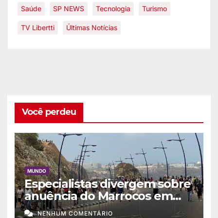
Saúde
SP NEWS
Tecnologia
Turismo
TV Libertti
Últimas Notícias
Você perdeu
MUNDO
Especialistas divergem sobre
anuência do Marrocos em
migração a Ceuta
NENHUM COMENTÁRIO