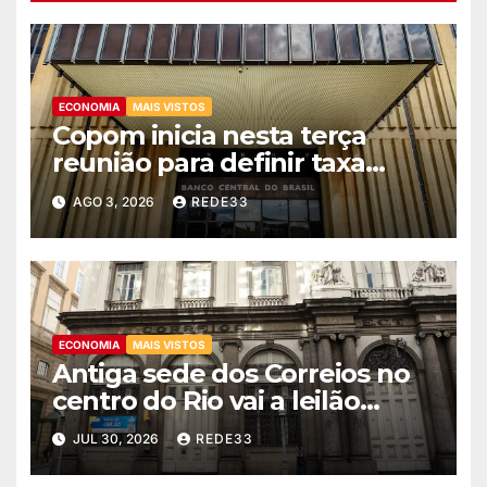
ECONOMIA
MAIS VISTOS
Copom inicia nesta terça
reunião para definir taxa
básica de juros
AGO 3, 2026
REDE33
ECONOMIA
MAIS VISTOS
Antiga sede dos Correios no
centro do Rio vai a leilão
nesta quinta
JUL 30, 2026
REDE33