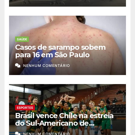
SAÚDE
Casos de sarampo sobem
para 16 em São Paulo
NENHUM COMENTÁRIO
ESPORTES
Brasil vence Chile na estreia
do Sul-Americano de
basquete feminino
NENHUM COMENTÁRIO