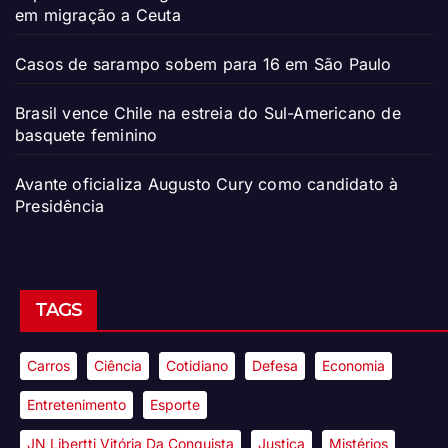
em migração a Ceuta
Casos de sarampo sobem para 16 em São Paulo
Brasil vence Chile na estreia do Sul-Americano de
basquete feminino
Avante oficializa Augusto Cury como candidato à
Presidência
TAGS
Carros
Ciência
Cotidiano
Defesa
Economia
Entretenimento
Esporte
JN Libertti Vitória Da Conquista
Justiça
Mistérios