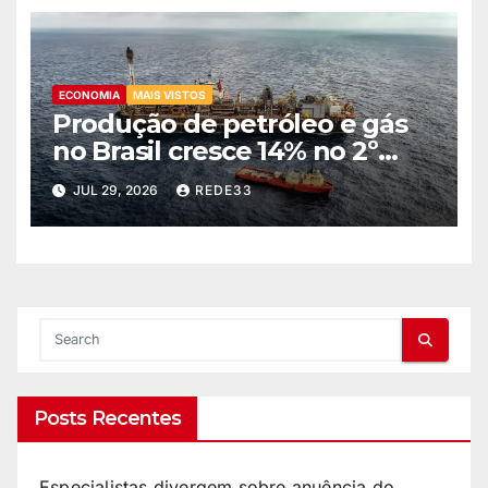
ECONOMIA
MAIS VISTOS
Produção de petróleo e gás
no Brasil cresce 14% no 2º
trimestre
JUL 29, 2026
REDE33
Posts Recentes
Especialistas divergem sobre anuência do