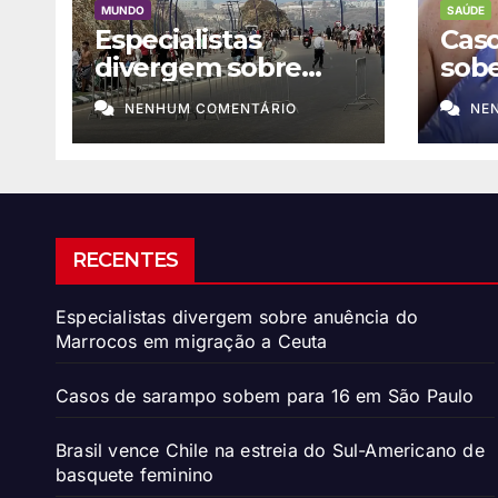
MUNDO
SAÚDE
Especialistas
Cas
divergem sobre
sob
anuência do
São 
NENHUM COMENTÁRIO
NE
Marrocos em
migração a Ceuta
RECENTES
Especialistas divergem sobre anuência do
Marrocos em migração a Ceuta
Casos de sarampo sobem para 16 em São Paulo
Brasil vence Chile na estreia do Sul-Americano de
basquete feminino