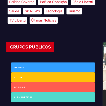
Política Governo
Política Oposição
Rádio Libertti
Saúde
SP NEWS
Tecnologia
Turismo
TV Libertti
Últimas Notícias
GRUPOS PÚBLICOS
NEWEST
ACTIVE
POPULAR
ALPHABETICAL