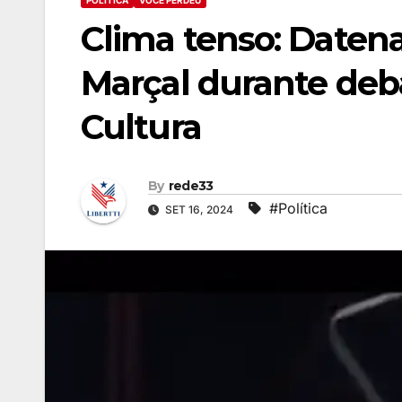
POLÍTICA
VOCÊ PERDEU
Clima tenso: Datena
Marçal durante deb
Cultura
By
rede33
#Política
SET 16, 2024