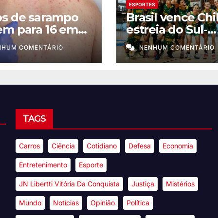
ESPORTES
os de sarampo
Brasil vence Chi
em para 16 em
estreia do Sul-
Paulo
Americano de
NHUM COMENTÁRIO
NENHUM COMENTÁRIO
basquete femin
TAGS
Carros
Ciência
Cotidiano
Defesa
Economia
Entretenimento
Esporte
JN Libertti Vitória Da Conquista
Justiça
Mistérios
Mundo
Notícias
Opinião
Política