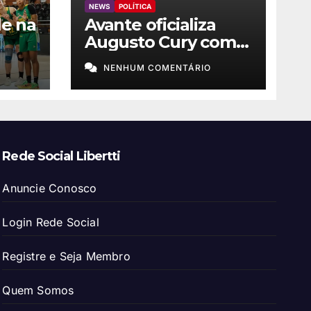
NEWS
POLÍTICA
le na
Avante oficializa
Augusto Cury como
candidato à
NENHUM COMENTÁRIO
ino
Presidência
Rede Social Libertti
Anuncie Conosco
Login Rede Social
Registre e Seja Membro
Quem Somos