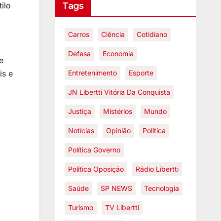
Tags
ilo
Carros
Ciência
Cotidiano
Defesa
Economia
e
Entretenimento
Esporte
is e
JN Libertti Vitória Da Conquista
Justiça
Mistérios
Mundo
Notícias
Opinião
Política
Política Governo
Política Oposição
Rádio Libertti
Saúde
SP NEWS
Tecnologia
Turismo
TV Libertti