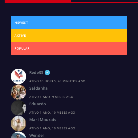
NEWEST
ACTIVE
POPULAR
Rede33
ATIVO 10 HORAS, 26 MINUTOS AGO
Saldanha
ATIVO 1 ANO, 9 MESES AGO
Eduardo
ATIVO 1 ANO, 10 MESES AGO
Mari Mourais
ATIVO 1 ANO, 10 MESES AGO
Wendel