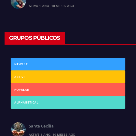
ATIVO 1 ANO, 10 MESES AGO
GRUPOS PÚBLICOS
NEWEST
ACTIVE
POPULAR
ALPHABETICAL
Santa Cecília
ACTIVE 1 ANO, 10 MESES AGO