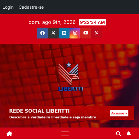
Login
Cadastre-se
dom. ago 9th, 2026
9:22:35 AM