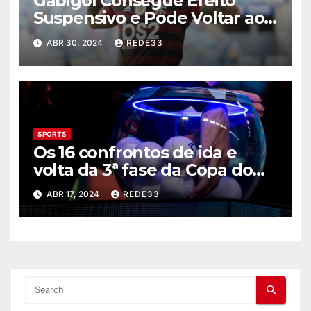
Gabigol Consegue Efeito
Suspensivo e Pode Voltar aos
Gramados
ABR 30, 2024
REDE33
SPORTS
Os 16 confrontos de ida e
volta da 3ª fase da Copa do
Brasil foram oficialmente
ABR 17, 2024
REDE33
definidos