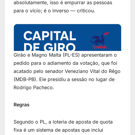
absolutamente, isso é empurrar as pessoas
para o vício; é o inverso — criticou.
Girão e Magno Malta (PL-ES) apresentaram o
pedido para o adiamento da votação, que foi
acatado pelo senador Veneziano Vital do Rêgo
(MDB-PB). Ele presidiu a sessão no lugar de
Rodrigo Pacheco.
Regras
Segundo o PL, a loteria de aposta de quota
fixa é um sistema de apostas que inclui