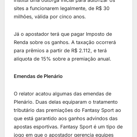
sites a funcionarem legalmente, de R$ 30
milhões, válida por cinco anos.
Já o apostador terá que pagar Imposto de
Renda sobre os ganhos. A taxação ocorrerá
para prêmios a partir de R$ 2.112, e terá
alíquota de 15% sobre a premiação anual.
Emendas de Plenário
O relator acatou algumas das emendas de
Plenário. Duas delas equiparam o tratamento
tributário das premiações do Fantasy Sport ao
que está garantido aos ganhos advindos das
apostas esportivas. Fantasy Sport é um tipo de
jogo em que o apostador gerencia equipes