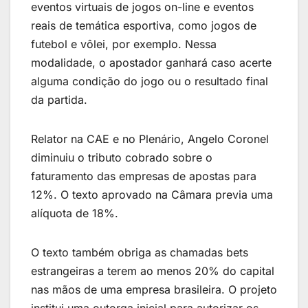
eventos virtuais de jogos on-line e eventos
reais de temática esportiva, como jogos de
futebol e vôlei, por exemplo. Nessa
modalidade, o apostador ganhará caso acerte
alguma condição do jogo ou o resultado final
da partida.
Relator na CAE e no Plenário, Angelo Coronel
diminuiu o tributo cobrado sobre o
faturamento das empresas de apostas para
12%. O texto aprovado na Câmara previa uma
alíquota de 18%.
O texto também obriga as chamadas bets
estrangeiras a terem ao menos 20% do capital
nas mãos de uma empresa brasileira. O projeto
institui uma outorga inicial para autorizar os