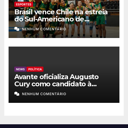
ESPORTES
Brasil vence Chile na estreia
do Sul-Americano de
basquete feminino
NENHUM COMENTÁRIO
NEWS
POLÍTICA
Avante oficializa Augusto
Cury como candidato à
Presidência
NENHUM COMENTÁRIO