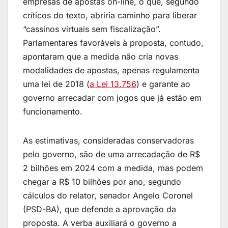
empresas de apostas on-line, o que, segundo
críticos do texto, abriria caminho para liberar
“cassinos virtuais sem fiscalização”.
Parlamentares favoráveis à proposta, contudo,
apontaram que a medida não cria novas
modalidades de apostas, apenas regulamenta
uma lei de 2018 (
a Lei 13.756
) e garante ao
governo arrecadar com jogos que já estão em
funcionamento.
As estimativas, consideradas conservadoras
pelo governo, são de uma arrecadação de R$
2 bilhões em 2024 com a medida, mas podem
chegar a R$ 10 bilhões por ano, segundo
cálculos do relator, senador Angelo Coronel
(PSD-BA), que defende a aprovação da
proposta. A verba auxiliará o governo a