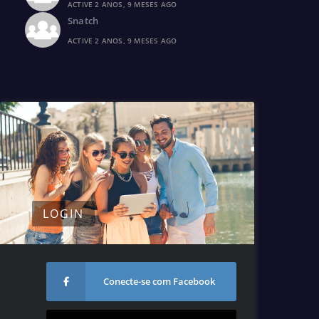
ACTIVE 2 ANOS, 9 MESES AGO
Snatch
ACTIVE 2 ANOS, 9 MESES AGO
LOGIN
Conecte-se com Facebook