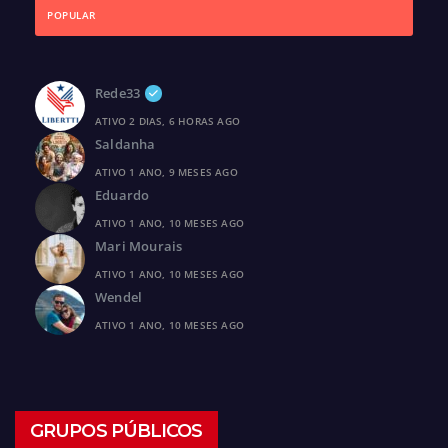
POPULAR
Rede33
ATIVO 2 DIAS, 6 HORAS AGO
Saldanha
ATIVO 1 ANO, 9 MESES AGO
Eduardo
ATIVO 1 ANO, 10 MESES AGO
Mari Mourais
ATIVO 1 ANO, 10 MESES AGO
Wendel
ATIVO 1 ANO, 10 MESES AGO
GRUPOS PÚBLICOS