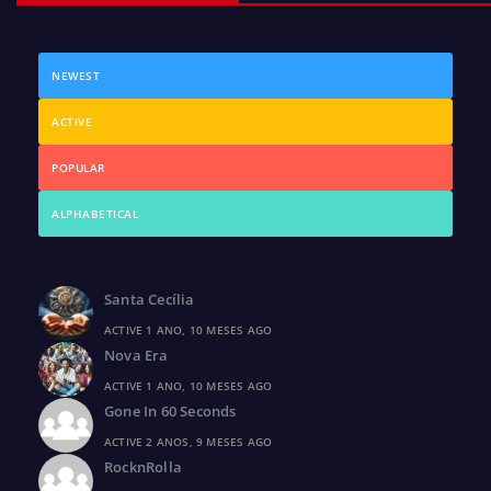
NEWEST
ACTIVE
POPULAR
ALPHABETICAL
Santa Cecília
ACTIVE 1 ANO, 10 MESES AGO
Nova Era
ACTIVE 1 ANO, 10 MESES AGO
Gone In 60 Seconds
ACTIVE 2 ANOS, 9 MESES AGO
RocknRolla