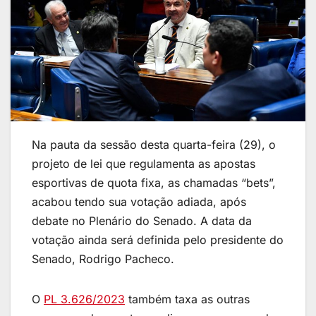
Na pauta da sessão desta quarta-feira (29), o
projeto de lei que regulamenta as apostas
esportivas de quota fixa, as chamadas “bets”,
acabou tendo sua votação adiada, após
debate no Plenário do Senado. A data da
votação ainda será definida pelo presidente do
Senado, Rodrigo Pacheco.
O
PL 3.626/2023
também taxa as outras