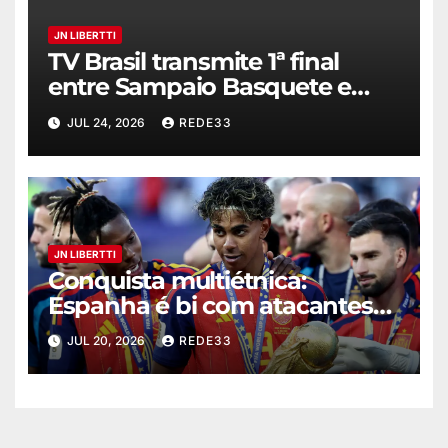
JN LIBERTTI
TV Brasil transmite 1ª final
entre Sampaio Basquete e
Unimed Campinas
JUL 24, 2026
REDE33
JN LIBERTTI
Conquista multiétnica:
Espanha é bi com atacantes
filhos de imigrantes
JUL 20, 2026
REDE33