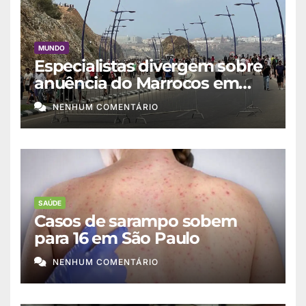
MUNDO
Especialistas divergem sobre
anuência do Marrocos em
migração a Ceuta
NENHUM COMENTÁRIO
SAÚDE
Casos de sarampo sobem
para 16 em São Paulo
NENHUM COMENTÁRIO