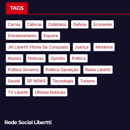
TAGS
Carros
Ciência
Cotidiano
Defesa
Economia
Entretenimento
Esporte
JN Libertti Vitória Da Conquista
Justiça
Mistérios
Mundo
Notícias
Opinião
Política
Política Governo
Política Oposição
Rádio Libertti
Saúde
SP NEWS
Tecnologia
Turismo
TV Libertti
Últimas Notícias
Rede Social Libertti