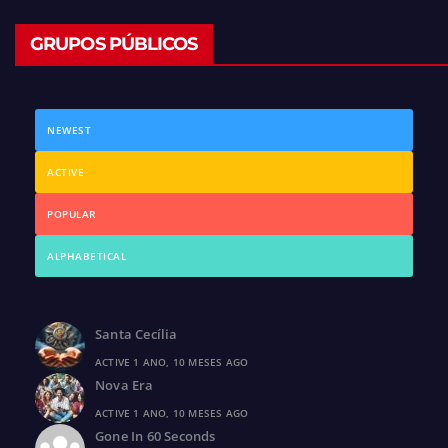
GRUPOS PÚBLICOS
NEWEST
ACTIVE
POPULAR
ALPHABETICAL
Santa Cecília
ACTIVE 1 ANO, 10 MESES AGO
Nova Era
ACTIVE 1 ANO, 10 MESES AGO
Gone In 60 Seconds