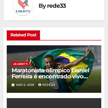
By
rede33
Related Post
JN LIBERTTI
Maratonista olímpico Daniel
Ferreira é encontrado vivo
após 44 dias
AGO 3, 2026
REDE33