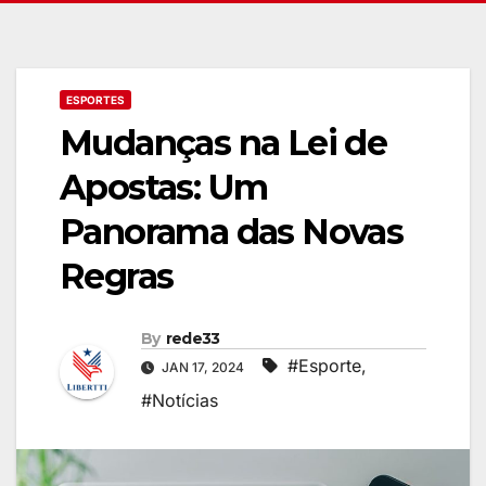
ESPORTES
Mudanças na Lei de
Apostas: Um
Panorama das Novas
Regras
By
rede33
#Esporte
,
JAN 17, 2024
#Notícias