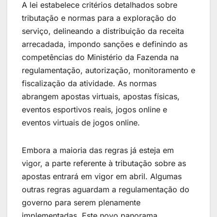
A lei estabelece critérios detalhados sobre
tributação e normas para a exploração do
serviço, delineando a distribuição da receita
arrecadada, impondo sanções e definindo as
competências do Ministério da Fazenda na
regulamentação, autorização, monitoramento e
fiscalização da atividade. As normas
abrangem apostas virtuais, apostas físicas,
eventos esportivos reais, jogos online e
eventos virtuais de jogos online.
Embora a maioria das regras já esteja em
vigor, a parte referente à tributação sobre as
apostas entrará em vigor em abril. Algumas
outras regras aguardam a regulamentação do
governo para serem plenamente
implementadas. Este novo panorama