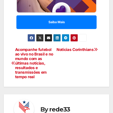
Saiba Mais
Acompanhe futebol
Noticias Corinthians
ao vivo no Brasil e no
mundo com as
últimas notícias,
resultados e
transmissões em
tempo real
By
rede33