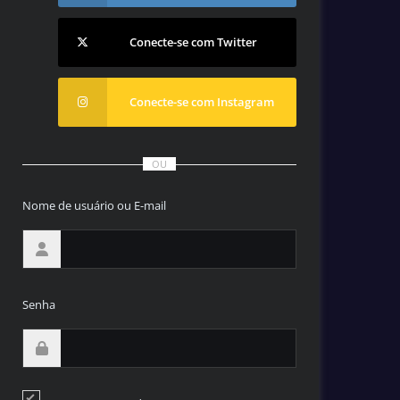
Conecte-se com Twitter
Conecte-se com Instagram
OU
Nome de usuário ou E-mail
Senha