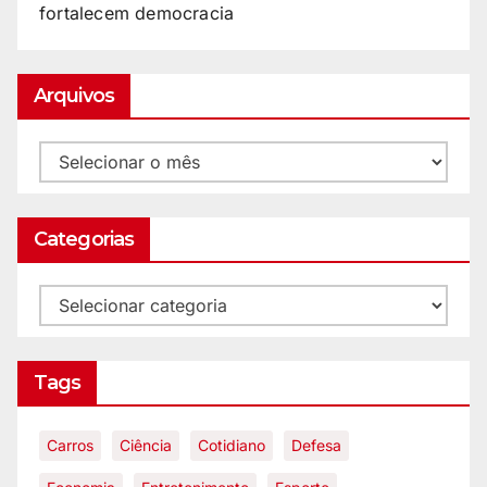
fortalecem democracia
Arquivos
Categorias
Tags
Carros
Ciência
Cotidiano
Defesa