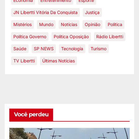
Economia
Entretenimento
Esporte
JN Libertti Vitória Da Conquista
Justiça
Mistérios
Mundo
Notícias
Opinião
Política
Política Governo
Política Oposição
Rádio Libertti
Saúde
SP NEWS
Tecnologia
Turismo
TV Libertti
Últimas Notícias
Você perdeu