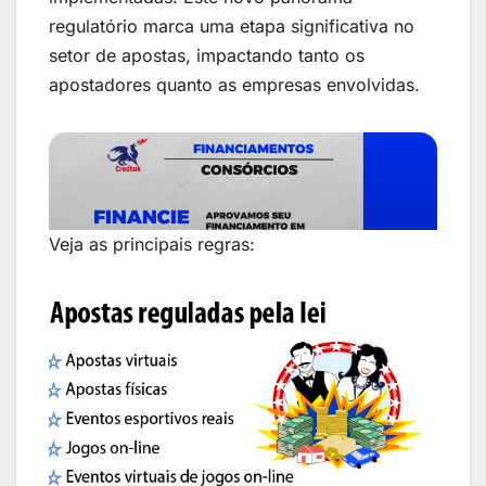
regulatório marca uma etapa significativa no
setor de apostas, impactando tanto os
apostadores quanto as empresas envolvidas.
Veja as principais regras: