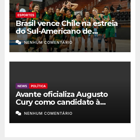
ESPORTES
Brasil vence Chile na estreia
do Sul-Americano de
basquete feminino
NENHUM COMENTÁRIO
NEWS
POLÍTICA
Avante oficializa Augusto
Cury como candidato à
Presidência
NENHUM COMENTÁRIO