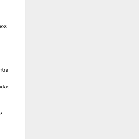
mos
ntra
adas
s