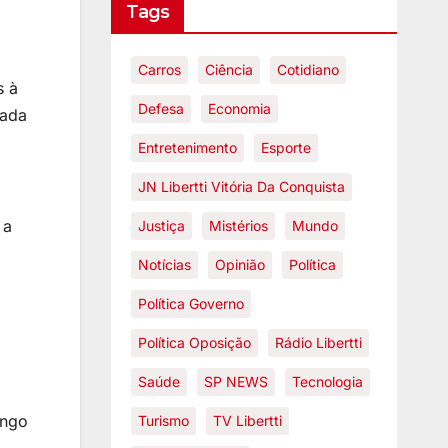
Tags
Carros
Ciência
Cotidiano
s à
Defesa
Economia
zada
Entretenimento
Esporte
JN Libertti Vitória Da Conquista
 a
Justiça
Mistérios
Mundo
Notícias
Opinião
Política
Política Governo
Política Oposição
Rádio Libertti
Saúde
SP NEWS
Tecnologia
ongo
Turismo
TV Libertti