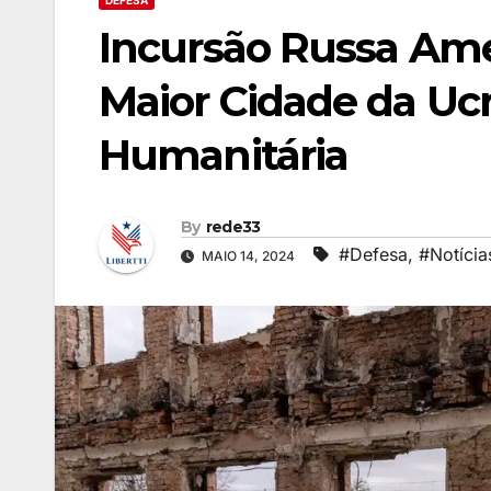
DEFESA
Incursão Russa Ame
Maior Cidade da Ucr
Humanitária
By
rede33
#Defesa
,
#Notícia
MAIO 14, 2024