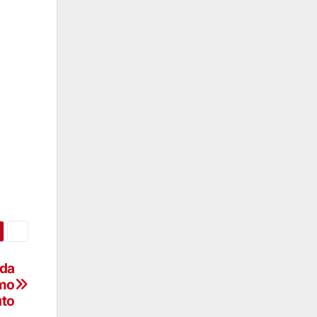
 da
omo
uto