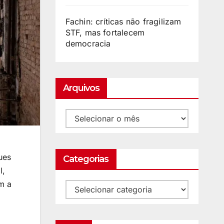
Fachin: críticas não fragilizam
STF, mas fortalecem
democracia
Arquivos
ues
Categorias
l,
m a