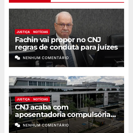
JUSTIÇA
NOTÍCIAS
Fachin vai propor no CNJ
regras de conduta para juízes
NENHUM COMENTÁRIO
JUSTIÇA
NOTÍCIAS
CNJ acaba com
aposentadoria compulsória
como punição máxima para
NENHUM COMENTÁRIO
juiz