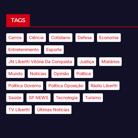
TAGS
Carros
Ciência
Cotidiano
Defesa
Economia
Entretenimento
Esporte
JN Libertti Vitória Da Conquista
Justiça
Mistérios
Mundo
Notícias
Opinião
Política
Política Governo
Política Oposição
Rádio Libertti
Saúde
SP NEWS
Tecnologia
Turismo
TV Libertti
Últimas Notícias