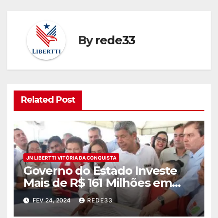
By
rede33
Related Post
JN LIBERTTI VITÓRIA DA CONQUISTA
Governo do Estado Investe
Mais de R$ 161 Milhões em
Novo Hospital Regional para
FEV 24, 2024
REDE33
Alagoinhas