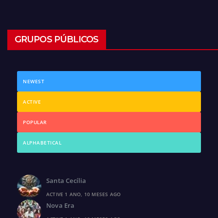
GRUPOS PÚBLICOS
NEWEST
ACTIVE
POPULAR
ALPHABETICAL
Santa Cecília
ACTIVE 1 ANO, 10 MESES AGO
Nova Era