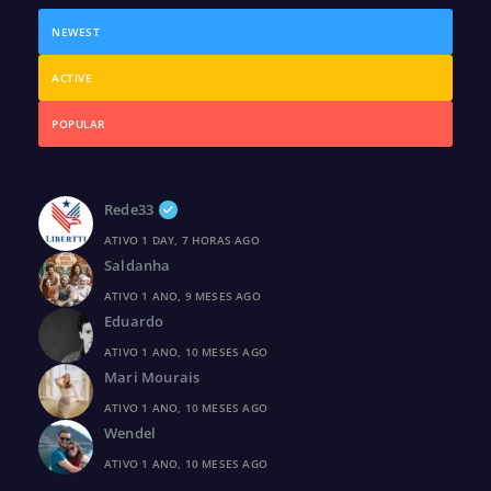
NEWEST
ACTIVE
POPULAR
Rede33
ATIVO 1 DAY, 7 HORAS AGO
Saldanha
ATIVO 1 ANO, 9 MESES AGO
Eduardo
ATIVO 1 ANO, 10 MESES AGO
Mari Mourais
ATIVO 1 ANO, 10 MESES AGO
Wendel
ATIVO 1 ANO, 10 MESES AGO