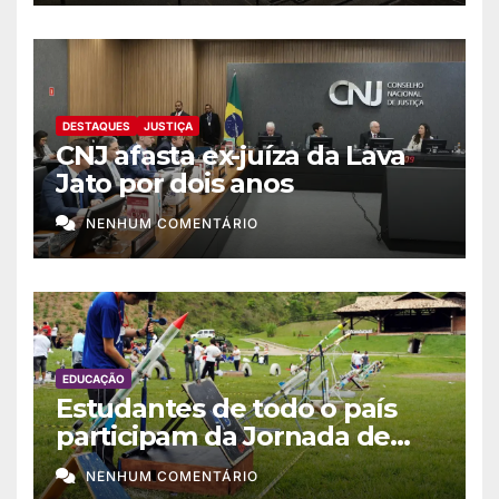
DESTAQUES
JUSTIÇA
CNJ afasta ex-juíza da Lava
Jato por dois anos
NENHUM COMENTÁRIO
EDUCAÇÃO
Estudantes de todo o país
participam da Jornada de
Foguetes 2026
NENHUM COMENTÁRIO