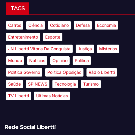
TAGS
Carros
Ciência
Cotidiano
Defesa
Economia
Entretenimento
Esporte
JN Libertti Vitória Da Conquista
Justiça
Mistérios
Mundo
Notícias
Opinião
Política
Política Governo
Política Oposição
Rádio Libertti
Saúde
SP NEWS
Tecnologia
Turismo
TV Libertti
Últimas Notícias
Rede Social Libertti