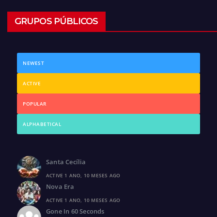
GRUPOS PÚBLICOS
NEWEST
ACTIVE
POPULAR
ALPHABETICAL
Santa Cecília
ACTIVE 1 ANO, 10 MESES AGO
Nova Era
ACTIVE 1 ANO, 10 MESES AGO
Gone In 60 Seconds