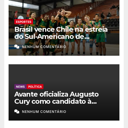
ESPORTES
Brasil vence Chile na estreia
do Sul-Americano de
basquete feminino
NENHUM COMENTÁRIO
NEWS
POLÍTICA
Avante oficializa Augusto
Cury como candidato à
Presidência
NENHUM COMENTÁRIO