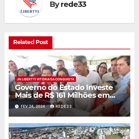
By
rede33
Related Post
JN LIBERTTI VITÓRIA DA CONQUISTA
Governo do Estado Investe
Mais de R$ 161 Milhões em
Novo Hospital Regional para
FEV 24, 2024
REDE33
Alagoinhas