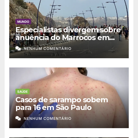
MUNDO
Especialistas divergem sobre
anuência do Marrocos em
migração a Ceuta
NENHUM COMENTÁRIO
SAÚDE
Casos de sarampo sobem
para 16 em São Paulo
NENHUM COMENTÁRIO