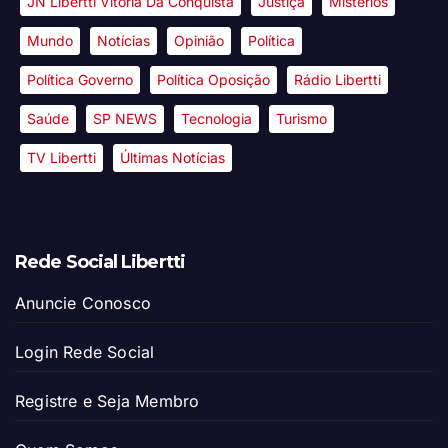
JN Libertti Vitória Da Conquista
Justiça
Mistérios
Mundo
Notícias
Opinião
Política
Política Governo
Política Oposição
Rádio Libertti
Saúde
SP NEWS
Tecnologia
Turismo
TV Libertti
Últimas Notícias
Rede Social Libertti
Anuncie Conosco
Login Rede Social
Registre e Seja Membro