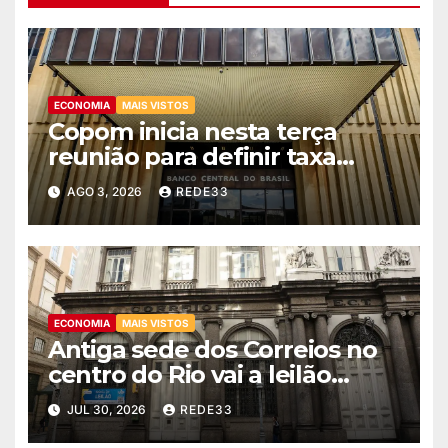
ECONOMIA
MAIS VISTOS
Copom inicia nesta terça
reunião para definir taxa
básica de juros
AGO 3, 2026
REDE33
ECONOMIA
MAIS VISTOS
Antiga sede dos Correios no
centro do Rio vai a leilão
nesta quinta
JUL 30, 2026
REDE33