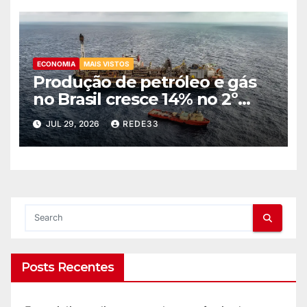
ECONOMIA
MAIS VISTOS
Produção de petróleo e gás
no Brasil cresce 14% no 2º
trimestre
JUL 29, 2026
REDE33
Posts Recentes