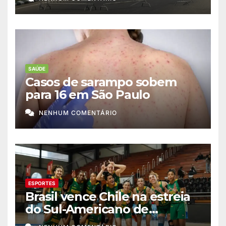
SAÚDE
Casos de sarampo sobem
para 16 em São Paulo
NENHUM COMENTÁRIO
ESPORTES
Brasil vence Chile na estreia
do Sul-Americano de
basquete feminino