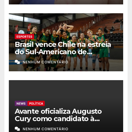
ESPORTES
Brasil vence Chile na estreia
do Sul-Americano de
basquete feminino
NENHUM COMENTÁRIO
NEWS
POLÍTICA
Avante oficializa Augusto
Cury como candidato à
Presidência
NENHUM COMENTÁRIO