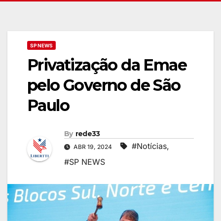
SP NEWS
Privatização da Emae
pelo Governo de São
Paulo
By
rede33
#Notícias
,
ABR 19, 2024
#SP NEWS