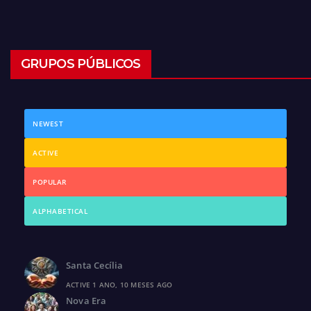
GRUPOS PÚBLICOS
NEWEST
ACTIVE
POPULAR
ALPHABETICAL
Santa Cecília
ACTIVE 1 ANO, 10 MESES AGO
Nova Era