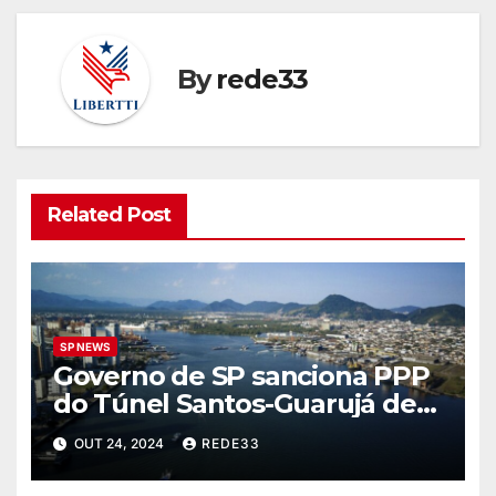
By
rede33
Related Post
SP NEWS
Governo de SP sanciona PPP
do Túnel Santos-Guarujá de
R$ 6 bilhões
OUT 24, 2024
REDE33