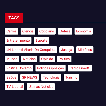
TAGS
Carros
Ciência
Cotidiano
Defesa
Economia
Entretenimento
Esporte
JN Libertti Vitória Da Conquista
Justiça
Mistérios
Mundo
Notícias
Opinião
Política
Política Governo
Política Oposição
Rádio Libertti
Saúde
SP NEWS
Tecnologia
Turismo
TV Libertti
Últimas Notícias