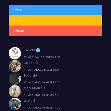
NEWEST
ACTIVE
POPULAR
Rede33
ATIVO 1 DAY, 10 HORAS AGO
Saldanha
ATIVO 1 ANO, 9 MESES AGO
Eduardo
ATIVO 1 ANO, 10 MESES AGO
Mari Mourais
ATIVO 1 ANO, 10 MESES AGO
Wendel
ATIVO 1 ANO, 10 MESES AGO