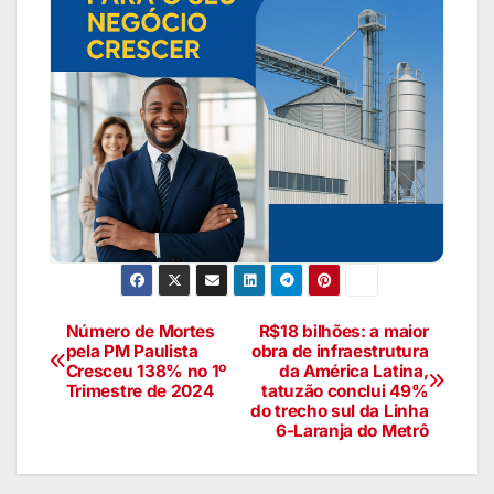
Número de Mortes
R$18 bilhões: a maior
pela PM Paulista
obra de infraestrutura
Cresceu 138% no 1º
da América Latina,
Trimestre de 2024
tatuzão conclui 49%
do trecho sul da Linha
6-Laranja do Metrô