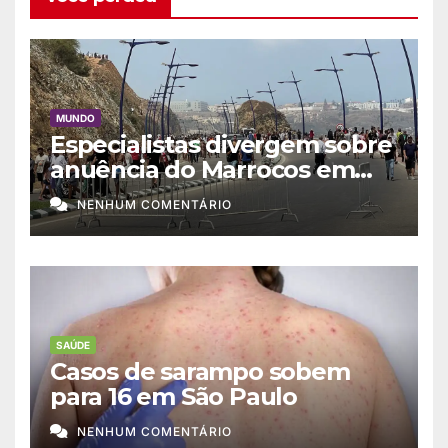
MUNDO
Especialistas divergem sobre
anuência do Marrocos em
migração a Ceuta
NENHUM COMENTÁRIO
SAÚDE
Casos de sarampo sobem
para 16 em São Paulo
NENHUM COMENTÁRIO