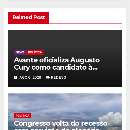
Related Post
NEWS
POLÍTICA
Avante oficializa Augusto
Cury como candidato à
Presidência
AGO 6, 2026
REDE33
POLÍTICA
Congresso volta do recesso