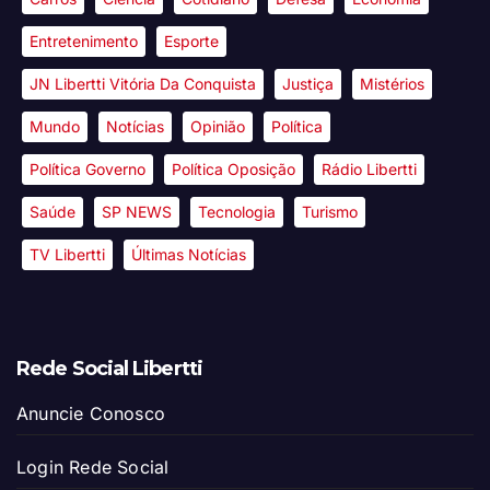
Entretenimento
Esporte
JN Libertti Vitória Da Conquista
Justiça
Mistérios
Mundo
Notícias
Opinião
Política
Política Governo
Política Oposição
Rádio Libertti
Saúde
SP NEWS
Tecnologia
Turismo
TV Libertti
Últimas Notícias
Rede Social Libertti
Anuncie Conosco
Login Rede Social