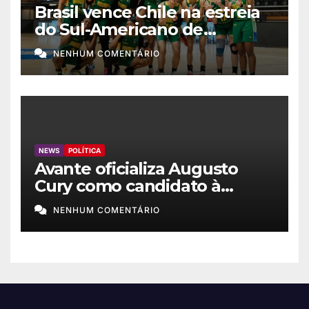
Brasil vence Chile na estreia
do Sul-Americano de
basquete feminino
NENHUM COMENTÁRIO
NEWS
POLÍTICA
Avante oficializa Augusto
Cury como candidato à
Presidência
NENHUM COMENTÁRIO