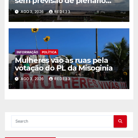
sem previsão de plenário
nesta semana
AGO 3, 2026
REDE33
INFORMAÇÃO
POLÍTICA
Mulheres vão às ruas pela
votação do PL da Misoginia
AGO 3, 2026
REDE33