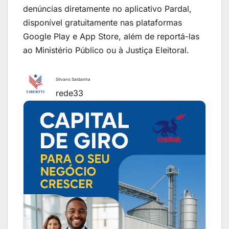
denúncias diretamente no aplicativo Pardal,
disponível gratuitamente nas plataformas
Google Play e App Store, além de reportá-las
ao Ministério Público ou à Justiça Eleitoral.
Financie seu veículo de forma rápida e 100%
digital!
Taxas competitivas e aprovação em minutos
Silvano Saldanha
rede33