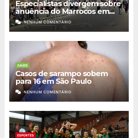
Especialistas divergem sobre
anuência do Marrocos em
migração a Ceuta
NENHUM COMENTÁRIO
SAÚDE
Casos de sarampo sobem
para 16 em São Paulo
NENHUM COMENTÁRIO
ESPORTES