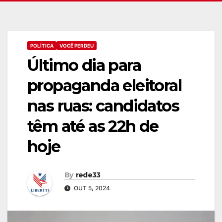
POLÍTICA
VOCÊ PERDEU
Último dia para
propaganda eleitoral
nas ruas: candidatos
têm até as 22h de
hoje
By
rede33
OUT 5, 2024