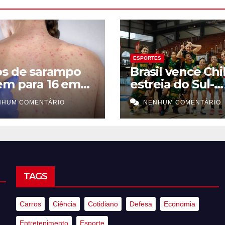
ESPORTES
os de sarampo
Brasil vence Chi
em para 16 em
estreia do Sul-
Paulo
Americano de
NHUM COMENTÁRIO
NENHUM COMENTÁRIO
basquete femin
TAGS
Carros
Ciência
Cotidiano
Defesa
Economia
Entretenimento
Esporte