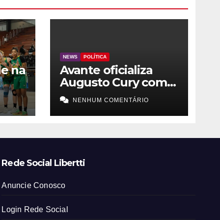
NEWS
POLÍTICA
le na
Avante oficializa
Augusto Cury como
candidato à
NENHUM COMENTÁRIO
ino
Presidência
Rede Social Libertti
Anuncie Conosco
Login Rede Social