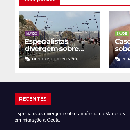
MUNDO
SAÚDE
Especialistas
Cas
divergem sobre
sob
anuência do
São 
NENHUM COMENTÁRIO
NE
Marrocos em
migração a Ceuta
RECENTES
Especialistas divergem sobre anuência do Marrocos
em migração a Ceuta