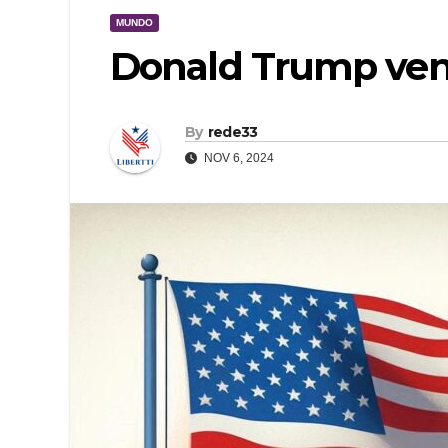
MUNDO
Donald Trump venc
By
rede33
NOV 6, 2024