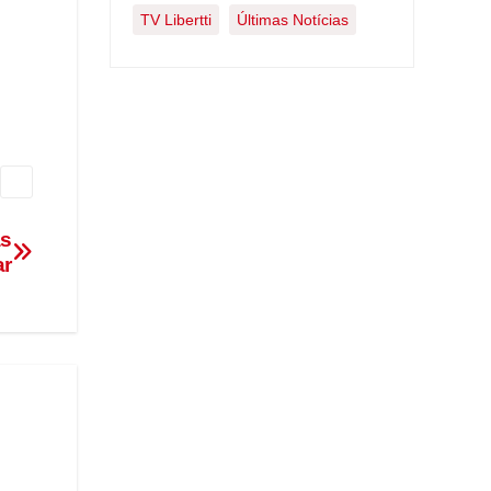
TV Libertti
Últimas Notícias
as
ar