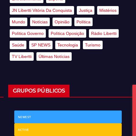
JN Libertti Vitória Da Conquista
Justiça
Mistérios
Mundo
Notícias
Opinião
Política
Política Governo
Política Oposição
Rádio Libertti
Saúde
SP NEWS
Tecnologia
Turismo
TV Libertti
Últimas Notícias
GRUPOS PÚBLICOS
NEWEST
ACTIVE