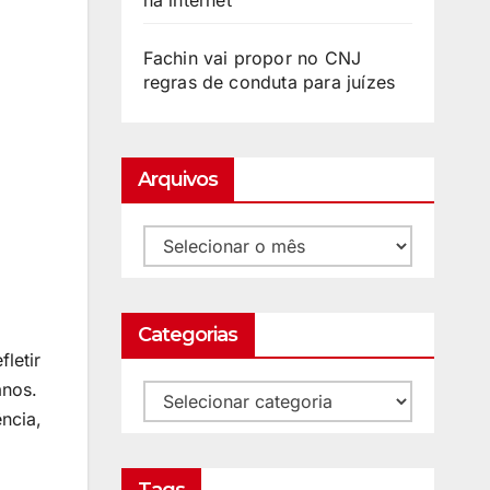
na internet
Fachin vai propor no CNJ
regras de conduta para juízes
Arquivos
Categorias
letir
anos.
ência,