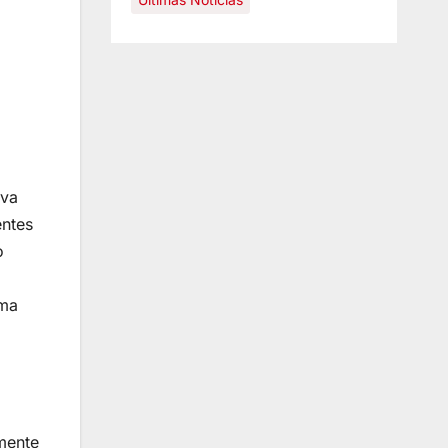
ava
entes
o
rma
lmente