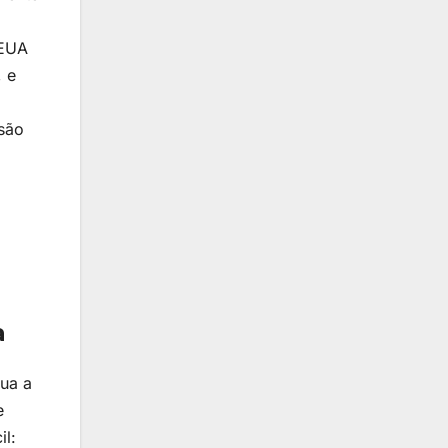
 EUA
, e
nsão
a
nua a
e
il: