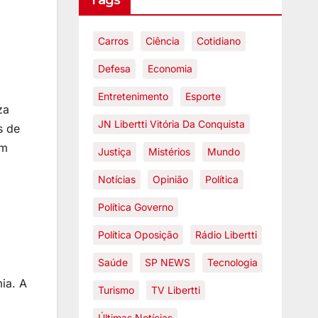
Tags
Carros
Ciência
Cotidiano
Defesa
Economia
Entretenimento
Esporte
za
JN Libertti Vitória Da Conquista
s de
om
Justiça
Mistérios
Mundo
.
Notícias
Opinião
Política
Política Governo
Política Oposição
Rádio Libertti
Saúde
SP NEWS
Tecnologia
ia. A
Turismo
TV Libertti
Últimas Notícias