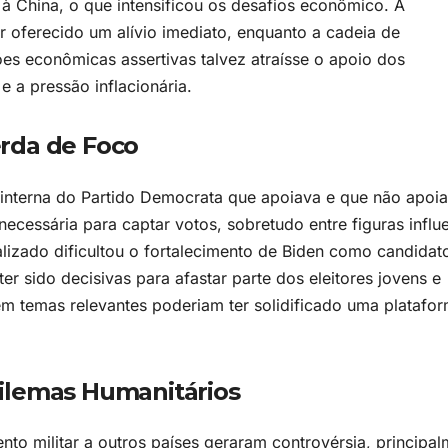
 à China, o que intensificou os desafios econômico. A
r oferecido um alívio imediato, enquanto a cadeia de
es econômicas assertivas talvez atraísse o apoio dos
e a pressão inflacionária.
rda de Foco
 interna do Partido Democrata que apoiava e que não apoi
ecessária para captar votos, sobretudo entre figuras influ
alizado dificultou o fortalecimento de Biden como candidat
er sido decisivas para afastar parte dos eleitores jovens e
em temas relevantes poderiam ter solidificado uma platafo
ilemas Humanitários
to militar a outros países geraram controvérsia, principa