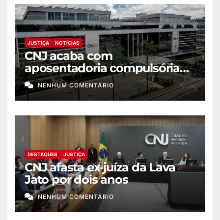
JUSTIÇA
NOTÍCIAS
CNJ acaba com
aposentadoria compulsória
como punição máxima para
NENHUM COMENTÁRIO
juiz
DESTAQUES
JUSTIÇA
CNJ afasta ex-juíza da Lava
Jato por dois anos
NENHUM COMENTÁRIO