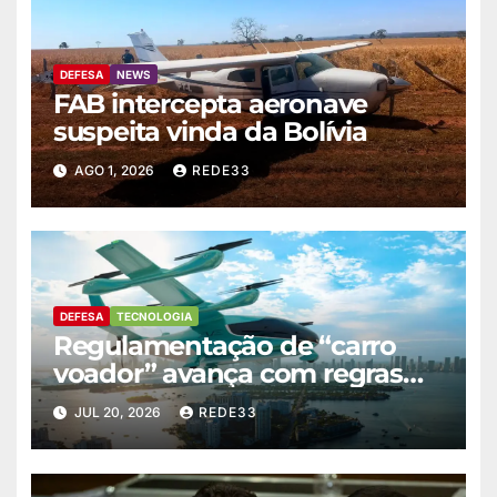
DEFESA
NEWS
FAB intercepta aeronave
suspeita vinda da Bolívia
AGO 1, 2026
REDE33
DEFESA
TECNOLOGIA
Regulamentação de “carro
voador” avança com regras
sobre ruído
JUL 20, 2026
REDE33