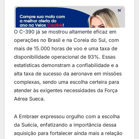
O C-390 já se mostrou altamente eficaz em
operações no Brasil e na Coreia do Sul, com
mais de 15.000 horas de voo e uma taxa de
disponibilidade operacional de 93%. Essas
estatísticas demonstram a confiabilidade e a
alta taxa de sucesso da aeronave em missões
complexas, sendo uma escolha certeira para
atender às exigentes necessidades da Força
Financie seu veículo de forma rápida e 100%
digital!
Aérea Sueca.
Taxas competitivas e aprovação em minutos
A Embraer expressou orgulho com a escolha
da Suécia, enfatizando a importância dessa
aquisição para fortalecer ainda mais a relação