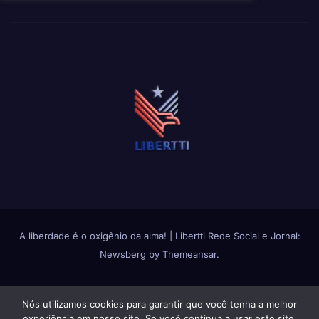
A liberdade é o oxigênio da alma!
|
Libertti Rede Social e Jornal:
Newsberg
by
Themeansar
.
Home
Anuncie Conosco
Atividade
Bate Papo
Cadastro Completo
Nós utilizamos cookies para garantir que você tenha a melhor
Change avatar
Fluxos de Atividades
Fotos
Grupos
Login
Membros
experiência em nosso site. Se você continua a usar este site,