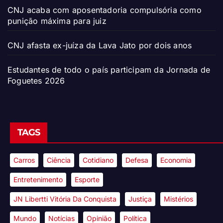
CNJ acaba com aposentadoria compulsória como
punição máxima para juiz
CNJ afasta ex-juíza da Lava Jato por dois anos
Estudantes de todo o país participam da Jornada de
Foguetes 2026
TAGS
Carros
Ciência
Cotidiano
Defesa
Economia
Entretenimento
Esporte
JN Libertti Vitória Da Conquista
Justiça
Mistérios
Mundo
Notícias
Opinião
Política