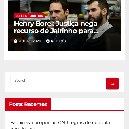
DEFESA
JUSTIÇA
Henry Borel: Justiça nega
recurso de Jairinho para
anular julgamento
JUL 18, 2026
REDE33
Posts Recentes
Fachin vai propor no CNJ regras de conduta
para juízes