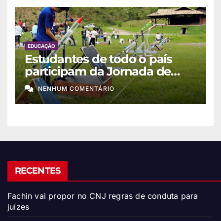
EDUCAÇÃO
Estudantes de todo o país
participam da Jornada de
Foguetes 2026
NENHUM COMENTÁRIO
RECENTES
Fachin vai propor no CNJ regras de conduta para
juízes