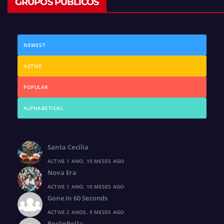
GRUPOS PÚBLICOS
NEWEST
ACTIVE
POPULAR
ALPHABETICAL
Santa Cecília
ACTIVE 1 ANO, 10 MESES AGO
Nova Era
ACTIVE 1 ANO, 10 MESES AGO
Gone In 60 Seconds
ACTIVE 2 ANOS, 9 MESES AGO
RocknRolla