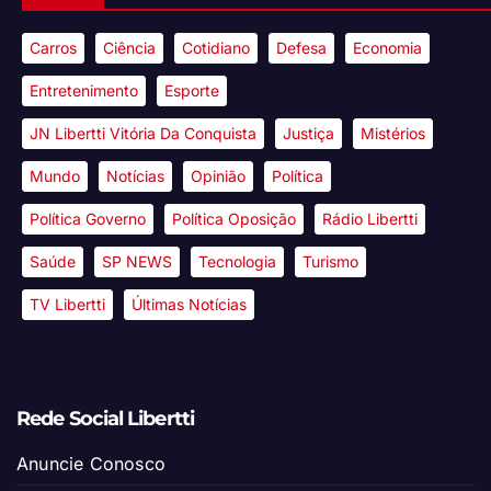
Carros
Ciência
Cotidiano
Defesa
Economia
Entretenimento
Esporte
JN Libertti Vitória Da Conquista
Justiça
Mistérios
Mundo
Notícias
Opinião
Política
Política Governo
Política Oposição
Rádio Libertti
Saúde
SP NEWS
Tecnologia
Turismo
TV Libertti
Últimas Notícias
Rede Social Libertti
Anuncie Conosco