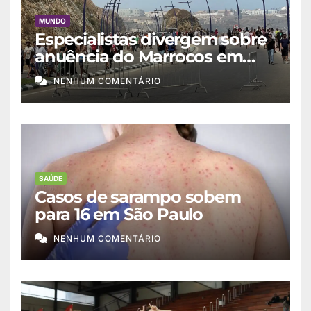
MUNDO
Especialistas divergem sobre
anuência do Marrocos em
migração a Ceuta
NENHUM COMENTÁRIO
SAÚDE
Casos de sarampo sobem
para 16 em São Paulo
NENHUM COMENTÁRIO