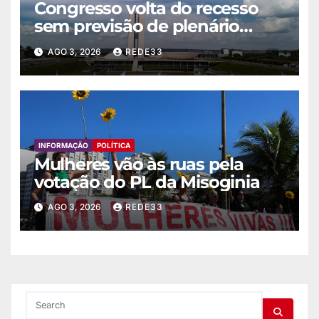
Congresso volta do recesso
sem previsão de plenário
nesta semana
AGO 3, 2026
REDE33
INFORMAÇÃO
POLÍTICA
Mulheres vão às ruas pela
votação do PL da Misoginia
AGO 3, 2026
REDE33