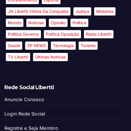
JN Libertti Vitória Da Conquista
Justiça
Mistérios
Mundo
Notícias
Opinião
Política
Política Governo
Política Oposição
Rádio Libertti
Saúde
SP NEWS
Tecnologia
Turismo
TV Libertti
Últimas Notícias
Rede Social Libertti
Anuncie Conosco
Login Rede Social
Registre e Seja Membro