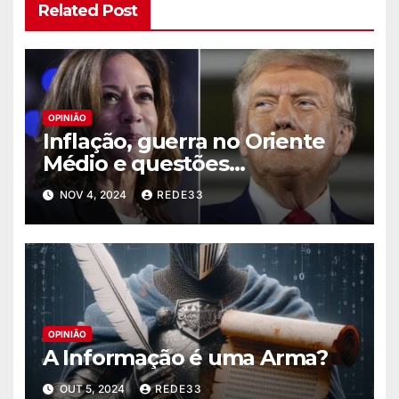
Related Post
OPINIÃO
Inflação, guerra no Oriente
Médio e questões
humanitárias podem dar a
NOV 4, 2024
REDE33
vitória a Trump?
OPINIÃO
A Informação é uma Arma?
OUT 5, 2024
REDE33