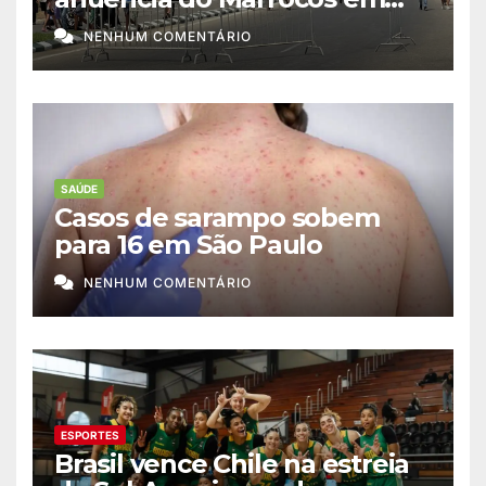
migração a Ceuta
NENHUM COMENTÁRIO
SAÚDE
Casos de sarampo sobem
para 16 em São Paulo
NENHUM COMENTÁRIO
ESPORTES
Brasil vence Chile na estreia