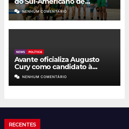
do Sul-Americano de
basquete feminino
NENHUM COMENTÁRIO
NEWS
POLÍTICA
Avante oficializa Augusto
Cury como candidato à
Presidência
NENHUM COMENTÁRIO
RECENTES