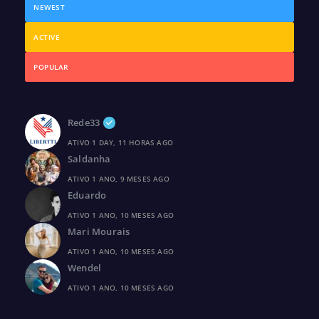
NEWEST
ACTIVE
POPULAR
Rede33
ATIVO 1 DAY, 11 HORAS AGO
Saldanha
ATIVO 1 ANO, 9 MESES AGO
Eduardo
ATIVO 1 ANO, 10 MESES AGO
Mari Mourais
ATIVO 1 ANO, 10 MESES AGO
Wendel
ATIVO 1 ANO, 10 MESES AGO