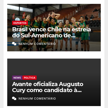
ESPORTES
Brasil vence Chile na estreia
do Sul-Americano de
basquete feminino
NENHUM COMENTÁRIO
NEWS
POLÍTICA
Avante oficializa Augusto
Cury como candidato à
Presidência
NENHUM COMENTÁRIO