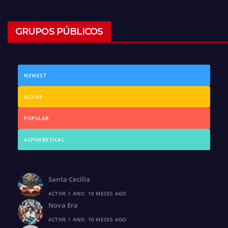
GRUPOS PÚBLICOS
NEWEST
ACTIVE
POPULAR
ALPHABETICAL
Santa Cecília
ACTIVE 1 ANO, 10 MESES AGO
Nova Era
ACTIVE 1 ANO, 10 MESES AGO