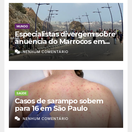
MUNDO
Especialistas divergem sobre
anuência do Marrocos em
migração a Ceuta
NENHUM COMENTÁRIO
SAÚDE
Casos de sarampo sobem
para 16 em São Paulo
NENHUM COMENTÁRIO