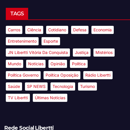
TAGS
Carros
Ciência
Cotidiano
Defesa
Economia
Entretenimento
Esporte
JN Libertti Vitória Da Conquista
Justiça
Mistérios
Mundo
Notícias
Opinião
Política
Política Governo
Política Oposição
Rádio Libertti
Saúde
SP NEWS
Tecnologia
Turismo
TV Libertti
Últimas Notícias
Rede Social Libertti