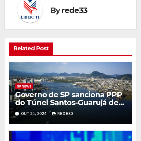
By
rede33
Related Post
SP NEWS
Governo de SP sanciona PPP
do Túnel Santos-Guarujá de
R$ 6 bilhões
OUT 24, 2024
REDE33