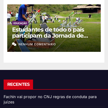
EDUCAÇÃO
Estudantes de todo o país
participam da Jornada de
Foguetes 2026
NENHUM COMENTÁRIO
RECENTES
Fachin vai propor no CNJ regras de conduta para
juízes