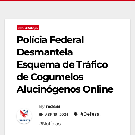
SEGURANÇA
Polícia Federal
Desmantela
Esquema de Tráfico
de Cogumelos
Alucinógenos Online
By
rede33
#Defesa
,
ABR 19, 2024
#Notícias