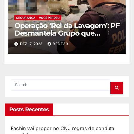
SEGURANÇA
VOCÊ PERDEU
Operação ‘Rei da Lavagem’: PF
Desmantela Grupo que
Movimentou R$230 Milhões
DEZ 17, 2023
REDE33
em Crimes de Lavagem de
Capitais e Organização
Criminosa
Posts Recentes
Fachin vai propor no CNJ regras de conduta