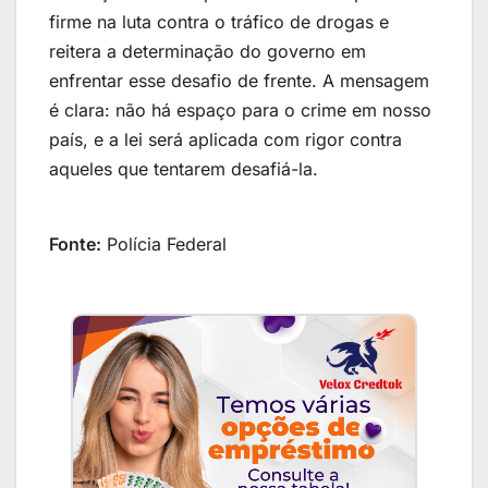
firme na luta contra o tráfico de drogas e
reitera a determinação do governo em
enfrentar esse desafio de frente. A mensagem
é clara: não há espaço para o crime em nosso
país, e a lei será aplicada com rigor contra
aqueles que tentarem desafiá-la.
Financie seu veículo de forma rápida e 100%
digital!
Fonte:
Polícia Federal
Taxas competitivas e aprovação em minutos