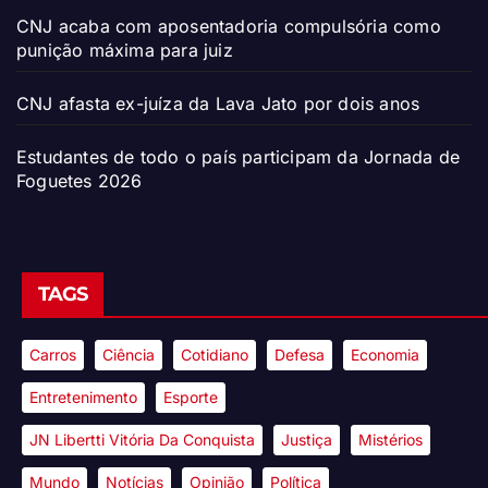
CNJ acaba com aposentadoria compulsória como
punição máxima para juiz
CNJ afasta ex-juíza da Lava Jato por dois anos
Estudantes de todo o país participam da Jornada de
Foguetes 2026
TAGS
Carros
Ciência
Cotidiano
Defesa
Economia
Entretenimento
Esporte
JN Libertti Vitória Da Conquista
Justiça
Mistérios
Mundo
Notícias
Opinião
Política