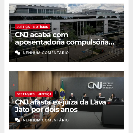
JUSTIÇA
NOTÍCIAS
CNJ acaba com
aposentadoria compulsória
como punição máxima para
NENHUM COMENTÁRIO
juiz
DESTAQUES
JUSTIÇA
CNJ afasta ex-juíza da Lava
Jato por dois anos
NENHUM COMENTÁRIO