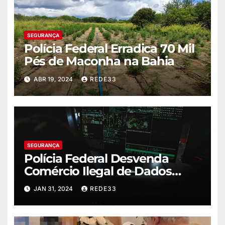
SEGURANÇA
Polícia Federal Erradica 70 Mil
Pés de Maconha na Bahia
ABR 19, 2024
REDE33
SEGURANÇA
Polícia Federal Desvenda
Comércio Ilegal de Dados
Obtidos por Invasão a
JAN 31, 2024
REDE33
Sistemas Federais