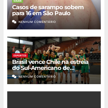
SAÚDE
Casos de sarampo sobem
para 16 em São Paulo
NENHUM COMENTÁRIO
ESPORTES
Brasil vence Chile na estreia
do Sul-Americano de
basquete feminino
NENHUM COMENTÁRIO