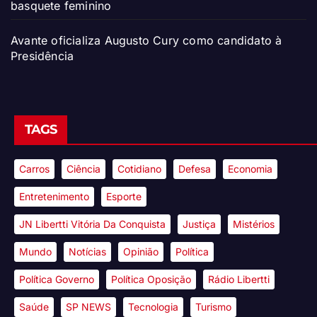
basquete feminino
Avante oficializa Augusto Cury como candidato à
Presidência
TAGS
Carros
Ciência
Cotidiano
Defesa
Economia
Entretenimento
Esporte
JN Libertti Vitória Da Conquista
Justiça
Mistérios
Mundo
Notícias
Opinião
Política
Política Governo
Política Oposição
Rádio Libertti
Saúde
SP NEWS
Tecnologia
Turismo