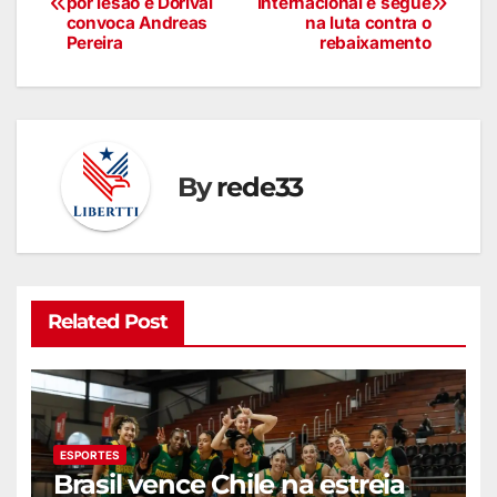
por lesão e Dorival
Internacional e segue
convoca Andreas
na luta contra o
Pereira
rebaixamento
By
rede33
Related Post
ESPORTES
Brasil vence Chile na estreia