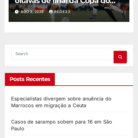
oitavas de final da Copa do
Brasil com 0 a 0
AGO 3, 2026
REDE33
Posts Recentes
Especialistas divergem sobre anuência do
Marrocos em migração a Ceuta
Casos de sarampo sobem para 16 em São
Paulo