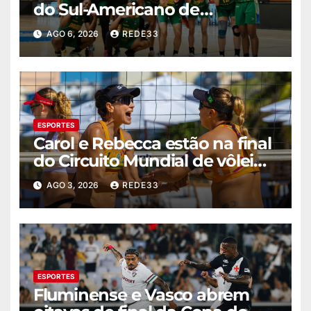
do Sul-Americano de
basquete feminino
AGO 6, 2026
REDE33
ESPORTES
Carol e Rebecca estão na final
do Circuito Mundial de vôlei
de praia
AGO 3, 2026
REDE33
ESPORTES
Fluminense e Vasco abrem