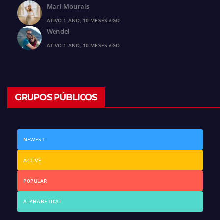
Mari Mourais
ATIVO 1 ANO, 10 MESES AGO
Wendel
ATIVO 1 ANO, 10 MESES AGO
GRUPOS PÚBLICOS
NEWEST
ACTIVE
POPULAR
ALPHABETICAL