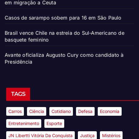
em migração a Ceuta
Casos de sarampo sobem para 16 em São Paulo
Brasil vence Chile na estreia do Sul-Americano de
basquete feminino
Avante oficializa Augusto Cury como candidato à
Presidência
TAGS
Carros
Ciência
Cotidiano
Defesa
Economia
Entretenimento
Esporte
JN Libertti Vitória Da Conquista
Justiça
Mistérios