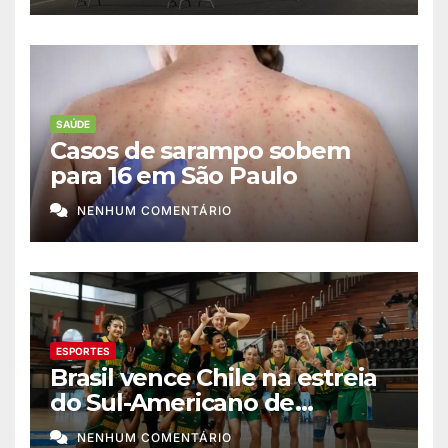
SAÚDE
Casos de sarampo sobem
para 16 em São Paulo
NENHUM COMENTÁRIO
ESPORTES
Brasil vence Chile na estreia
do Sul-Americano de
basquete feminino
NENHUM COMENTÁRIO