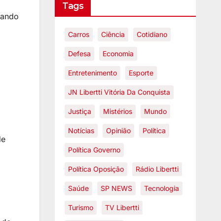
Tags
dando
Carros
Ciência
Cotidiano
Defesa
Economia
Entretenimento
Esporte
JN Libertti Vitória Da Conquista
Justiça
Mistérios
Mundo
Notícias
Opinião
Política
de
Política Governo
Política Oposição
Rádio Libertti
Saúde
SP NEWS
Tecnologia
Turismo
TV Libertti