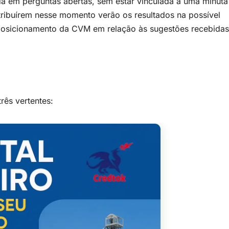
ada em perguntas abertas, sem estar vinculada a uma minuta
ntribuírem nesse momento verão os resultados na possível
 posicionamento da CVM em relação às sugestões recebidas
rês vertentes: