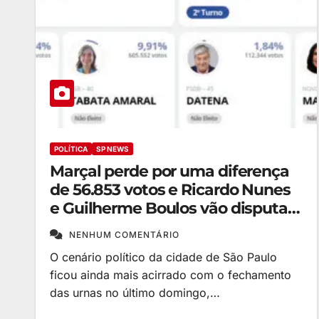
POLÍTICA
SP NEWS
Marçal perde por uma diferença
de 56.853 votos e Ricardo Nunes
e Guilherme Boulos vão disputar
o 2º turno em São Paulo
NENHUM COMENTÁRIO
O cenário político da cidade de São Paulo
ficou ainda mais acirrado com o fechamento
das urnas no último domingo,…