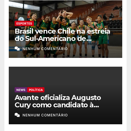
ESPORTES
Brasil vence Chile na estreia
do Sul-Americano de
basquete feminino
NENHUM COMENTÁRIO
NEWS
POLÍTICA
Avante oficializa Augusto
Cury como candidato à
Presidência
NENHUM COMENTÁRIO