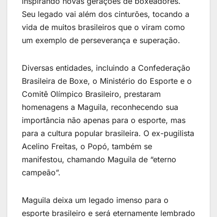
inspirando novas gerações de boxeadores.
Seu legado vai além dos cinturões, tocando a
vida de muitos brasileiros que o viram como
um exemplo de perseverança e superação.
Financie seu veículo de forma rápida e 100%
digital!
Taxas competitivas e aprovação em minutos
Diversas entidades, incluindo a Confederação
Brasileira de Boxe, o Ministério do Esporte e o
Comitê Olímpico Brasileiro, prestaram
homenagens a Maguila, reconhecendo sua
importância não apenas para o esporte, mas
para a cultura popular brasileira. O ex-pugilista
Acelino Freitas, o Popó, também se
manifestou, chamando Maguila de “eterno
campeão”.
Maguila deixa um legado imenso para o
esporte brasileiro e será eternamente lembrado