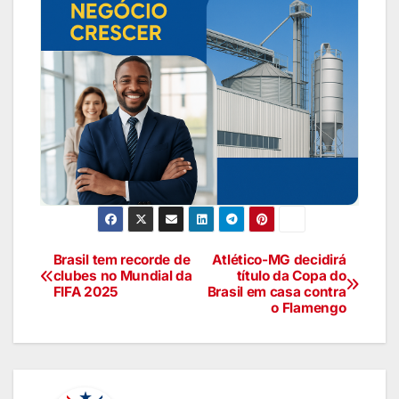
Brasil tem recorde de
Atlético-MG decidirá
clubes no Mundial da
título da Copa do
FIFA 2025
Brasil em casa contra
o Flamengo