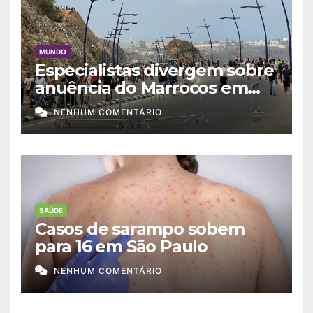
MUNDO
Especialistas divergem sobre
anuência do Marrocos em
migração a Ceuta
NENHUM COMENTÁRIO
SAÚDE
Casos de sarampo sobem
para 16 em São Paulo
NENHUM COMENTÁRIO