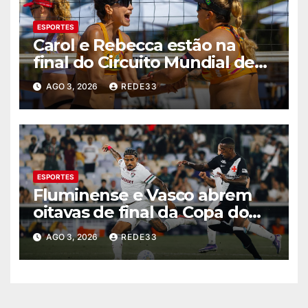
ESPORTES
Carol e Rebecca estão na
final do Circuito Mundial de
vôlei de praia
AGO 3, 2026
REDE33
ESPORTES
Fluminense e Vasco abrem
oitavas de final da Copa do
Brasil com 0 a 0
AGO 3, 2026
REDE33