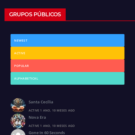
GRUPOS PÚBLICOS
NEWEST
ACTIVE
POPULAR
ALPHABETICAL
Santa Cecília
ACTIVE 1 ANO, 10 MESES AGO
Nova Era
ACTIVE 1 ANO, 10 MESES AGO
Gone In 60 Seconds