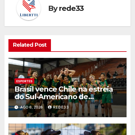
By
rede33
Related Post
ESPORTES
Brasil vence Chile na estreia
do Sul-Americano de
basquete feminino
AGO 6, 2026
REDE33