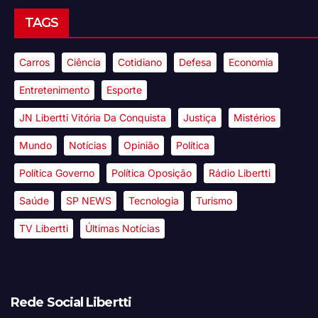
TAGS
Carros
Ciência
Cotidiano
Defesa
Economia
Entretenimento
Esporte
JN Libertti Vitória Da Conquista
Justiça
Mistérios
Mundo
Notícias
Opinião
Política
Política Governo
Política Oposição
Rádio Libertti
Saúde
SP NEWS
Tecnologia
Turismo
TV Libertti
Últimas Notícias
Rede Social Libertti