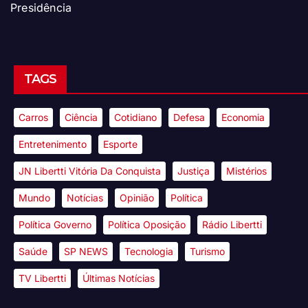
Presidência
TAGS
Carros
Ciência
Cotidiano
Defesa
Economia
Entretenimento
Esporte
JN Libertti Vitória Da Conquista
Justiça
Mistérios
Mundo
Notícias
Opinião
Política
Política Governo
Política Oposição
Rádio Libertti
Saúde
SP NEWS
Tecnologia
Turismo
TV Libertti
Últimas Notícias