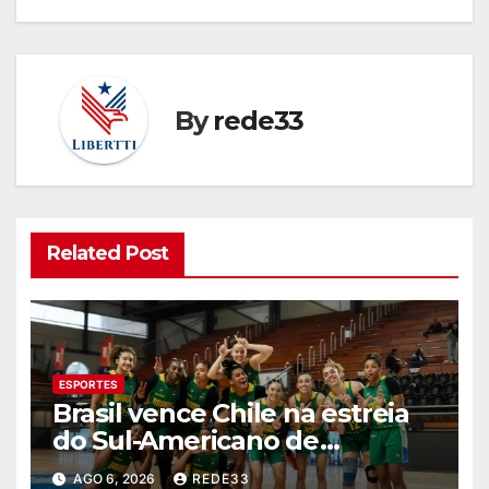
By
rede33
Related Post
ESPORTES
Brasil vence Chile na estreia
do Sul-Americano de
basquete feminino
AGO 6, 2026
REDE33