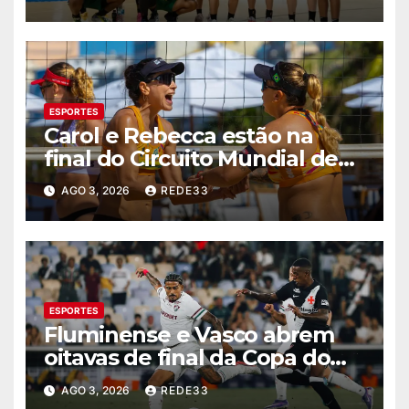
ESPORTES
Carol e Rebecca estão na
final do Circuito Mundial de
vôlei de praia
AGO 3, 2026
REDE33
ESPORTES
Fluminense e Vasco abrem
oitavas de final da Copa do
Brasil com 0 a 0
AGO 3, 2026
REDE33