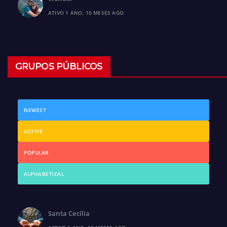
ATIVO 1 ANO, 10 MESES AGO
GRUPOS PÚBLICOS
NEWEST
ACTIVE
POPULAR
ALPHABETICAL
Santa Cecília