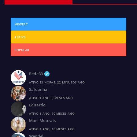
NEWEST
ACTIVE
POPULAR
Rede33
ATIVO 13 HORAS, 22 MINUTOS AGO
Saldanha
ATIVO 1 ANO, 9 MESES AGO
Eduardo
ATIVO 1 ANO, 10 MESES AGO
Mari Mourais
ATIVO 1 ANO, 10 MESES AGO
Wendel