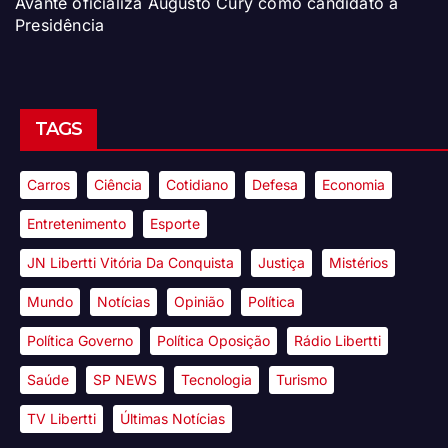
Avante oficializa Augusto Cury como candidato à
Presidência
TAGS
Carros
Ciência
Cotidiano
Defesa
Economia
Entretenimento
Esporte
JN Libertti Vitória Da Conquista
Justiça
Mistérios
Mundo
Notícias
Opinião
Política
Política Governo
Política Oposição
Rádio Libertti
Saúde
SP NEWS
Tecnologia
Turismo
TV Libertti
Últimas Notícias