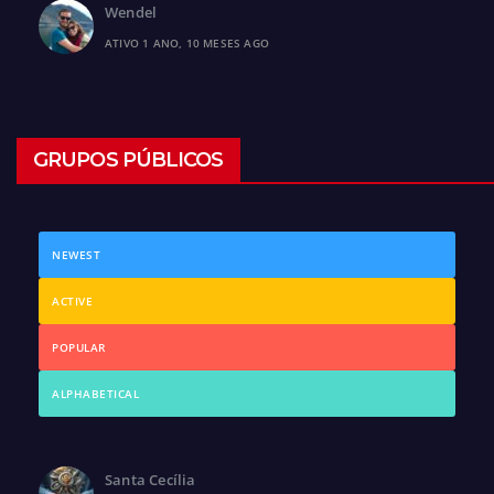
Wendel
ATIVO 1 ANO, 10 MESES AGO
GRUPOS PÚBLICOS
NEWEST
ACTIVE
POPULAR
ALPHABETICAL
Santa Cecília