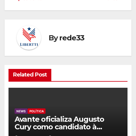
By
rede33
Related Post
NEWS
POLÍTICA
Avante oficializa Augusto
Cury como candidato à
Presidência