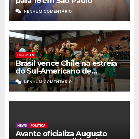
para 16 em São Paulo
NENHUM COMENTÁRIO
ESPORTES
Brasil vence Chile na estreia
do Sul-Americano de
basquete feminino
NENHUM COMENTÁRIO
NEWS
POLÍTICA
Avante oficializa Augusto