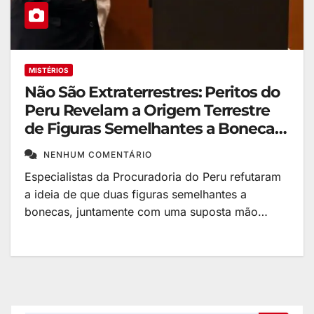
MISTÉRIOS
Não São Extraterrestres: Peritos do
Peru Revelam a Origem Terrestre
de Figuras Semelhantes a Bonecas
e Mão de Três Dedos
NENHUM COMENTÁRIO
Especialistas da Procuradoria do Peru refutaram
a ideia de que duas figuras semelhantes a
bonecas, juntamente com uma suposta mão…