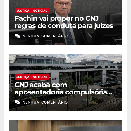
JUSTIÇA
NOTÍCIAS
Fachin vai propor no CNJ
regras de conduta para juízes
NENHUM COMENTÁRIO
JUSTIÇA
NOTÍCIAS
CNJ acaba com
aposentadoria compulsória
como punição máxima para
NENHUM COMENTÁRIO
juiz