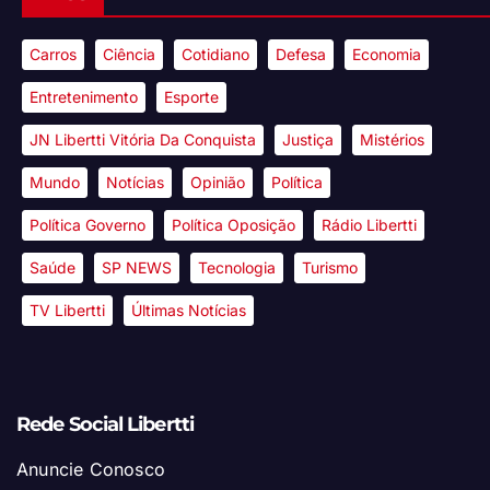
Carros
Ciência
Cotidiano
Defesa
Economia
Entretenimento
Esporte
JN Libertti Vitória Da Conquista
Justiça
Mistérios
Mundo
Notícias
Opinião
Política
Política Governo
Política Oposição
Rádio Libertti
Saúde
SP NEWS
Tecnologia
Turismo
TV Libertti
Últimas Notícias
Rede Social Libertti
Anuncie Conosco