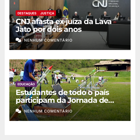
DESTAQUES
JUSTIÇA
CNJ afasta ex-juíza da Lava
Jato por dois anos
NENHUM COMENTÁRIO
EDUCAÇÃO
Estudantes de todo o país
participam da Jornada de
Foguetes 2026
NENHUM COMENTÁRIO