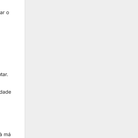
ar o
tar.
ldade
 à má