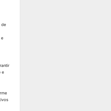
l de
 e
antir
e e
irme
tivos