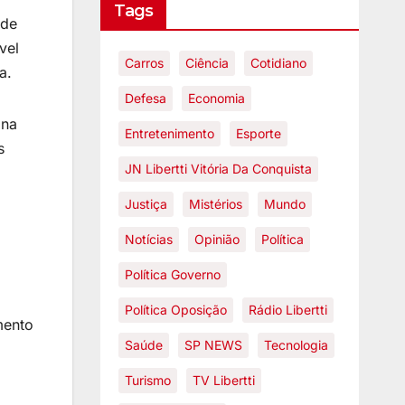
Tags
ade
vel
Carros
Ciência
Cotidiano
a.
Defesa
Economia
 na
Entretenimento
Esporte
s
JN Libertti Vitória Da Conquista
Justiça
Mistérios
Mundo
Notícias
Opinião
Política
Política Governo
Política Oposição
Rádio Libertti
mento
Saúde
SP NEWS
Tecnologia
Turismo
TV Libertti