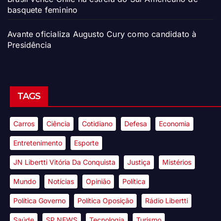
basquete feminino
Avante oficializa Augusto Cury como candidato à
Presidência
TAGS
Carros
Ciência
Cotidiano
Defesa
Economia
Entretenimento
Esporte
JN Libertti Vitória Da Conquista
Justiça
Mistérios
Mundo
Notícias
Opinião
Política
Política Governo
Política Oposição
Rádio Libertti
Saúde
SP NEWS
Tecnologia
Turismo