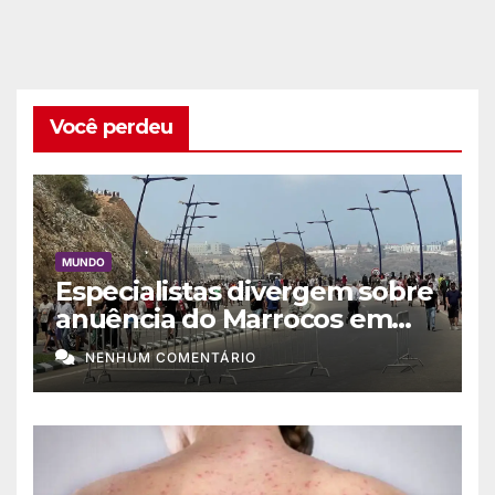
Você perdeu
MUNDO
Especialistas divergem sobre
anuência do Marrocos em
migração a Ceuta
NENHUM COMENTÁRIO