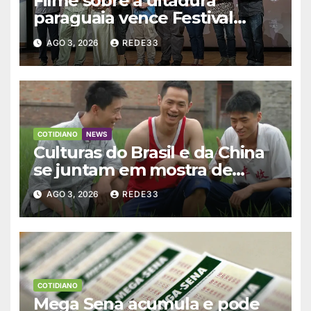
Filme sobre a ditadura
paraguaia vence Festival
Bonito CineSur
AGO 3, 2026
REDE33
COTIDIANO
NEWS
Culturas do Brasil e da China
se juntam em mostra de
filmes no Rio
AGO 3, 2026
REDE33
COTIDIANO
Mega Sena acumula e pode