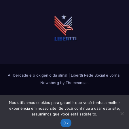
A liberdade é o oxigênio da alma!
|
Libertti Rede Social e Jornal:
Newsberg
by
Themeansar
.
Home
Anuncie Conosco
Atividade
Bate Papo
Cadastro Completo
Nós utilizamos cookies para garantir que você tenha a melhor
Change avatar
Fluxos de Atividades
Fotos
Grupos
Login
Membros
experiência em nosso site. Se você continua a usar este site,
assumimos que você está satisfeito.
Política de Privacidade
Política de Uso do Libertti
Quem Somos
Reset
Ok